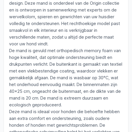
design. Deze mand is onderdeel van de Origin collectie
en is ontworpen in samenwerking met experts om de
wervelkolom, spieren en gewrichten van uw huisdier
volledig te ondersteunen. Het rechthoekige model past
smaakvol in elk interieur en is verkrijgbaar in
verschillende maten, zodat u altijd de perfecte maat
voor uw hond vindt.
De mand is gevuld met orthopedisch memory foam van
hoge kwaliteit, dat optimale ondersteuning biedt en
drukpunten verlicht. De buitenkant is gemaakt van textiel
met een vlekbestendige coating, waardoor vlekken er
gemakkelijk afgaan. De mand is wasbaar op 30°C, wat
het onderhoud eenvoudig maakt. De binnenmaten zijn
40x25 cm, ongeacht de buitenmaat, en de dikte van de
mand is 20 cm. De mand is extreem duurzaam en
ecologisch geproduceerd.
Deze mand is ideaal voor honden die behoefte hebben
aan extra comfort en ondersteuning, zoals oudere
honden of honden met gewrichtsproblemen. De
orthopedische schuimvulling helpt bij het verlichten van