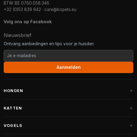
BTW: BE 0760.058.346
+32 (0)53 839 642
·
care@bopets.eu
Volg ons op Facebook
Nieuwsbrief
Ontvang aanbiedingen en tips voor je huisdier.
Aanmelden
HONDEN
Hondenmanden
KATTEN
Hondenkussens
Krabpalen
VOGELS
Fantail hondenmanden
Krabpaal grote katten