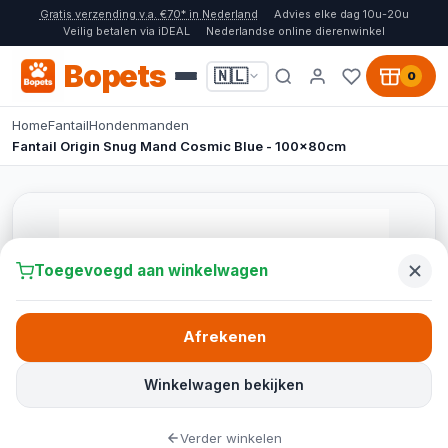
Gratis verzending v.a. €70* in Nederland
Advies elke dag 10u-20u
Veilig betalen via iDEAL
Nederlandse online dierenwinkel
Bopets
🇳🇱
0
Home
Fantail
Hondenmanden
Fantail Origin Snug Mand Cosmic Blue - 100x80cm
Toegevoegd aan winkelwagen
Afrekenen
Winkelwagen bekijken
Verder winkelen