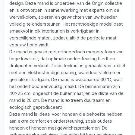
design. Deze mand is onderdeel van de Origin collectie
en is ontworpen in samenwerking met experts om de
wervelkolom, spieren en gewrichten van uw huisdier
volledig te ondersteunen. Het rechthoekige model past
smaakvol in elk interieur en is verkrijgbaar in
verschillende maten, zodat u altijd de perfecte maat
voor uw hond vindt.
De mand is gevuld met orthopedisch memory foam van
hoge kwaliteit, dat optimale ondersteuning biedt en
drukpunten verlicht. De buitenkant is gemaakt van textiel
met een vlekbestendige coating, waardoor vlekken er
gemakkelijk afgaan. De mand is wasbaar op 30°C, wat
het onderhoud eenvoudig maakt. De binnenmaten zijn
40x25 cm, ongeacht de buitenmaat, en de dikte van de
mand is 20 cm. De mand is extreem duurzaam en
ecologisch geproduceerd.
Deze mand is ideaal voor honden die behoefte hebben
aan extra comfort en ondersteuning, zoals oudere
honden of honden met gewrichtsproblemen. De
orthopedische schuimvulling helpt bij het verlichten van