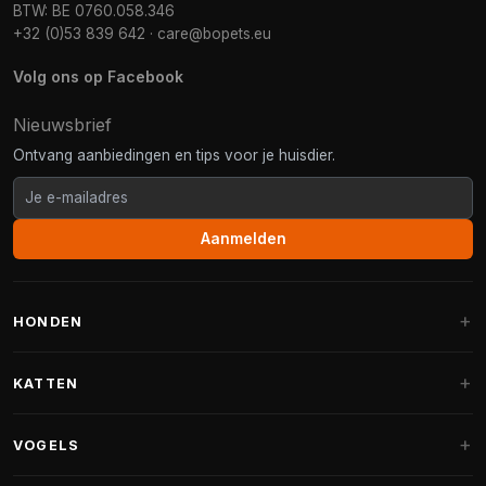
BTW: BE 0760.058.346
+32 (0)53 839 642
·
care@bopets.eu
Volg ons op Facebook
Nieuwsbrief
Ontvang aanbiedingen en tips voor je huisdier.
Aanmelden
HONDEN
Hondenmanden
KATTEN
Hondenkussens
Krabpalen
VOGELS
Fantail hondenmanden
Krabpaal grote katten