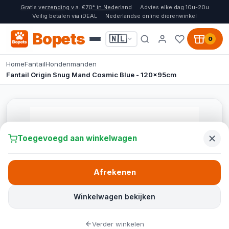
Gratis verzending v.a. €70* in Nederland
Advies elke dag 10u-20u
Veilig betalen via iDEAL
Nederlandse online dierenwinkel
Bopets
🇳🇱
0
Home
Fantail
Hondenmanden
Fantail Origin Snug Mand Cosmic Blue - 120x95cm
Toegevoegd aan winkelwagen
Afrekenen
Winkelwagen bekijken
Verder winkelen