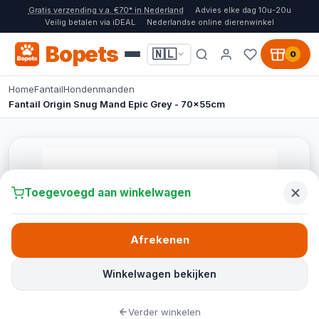
Gratis verzending v.a. €70* in Nederland
Advies elke dag 10u-20u
Veilig betalen via iDEAL
Nederlandse online dierenwinkel
Bopets
🇳🇱
0
Home
Fantail
Hondenmanden
Fantail Origin Snug Mand Epic Grey - 70x55cm
Toegevoegd aan winkelwagen
Afrekenen
Winkelwagen bekijken
Verder winkelen