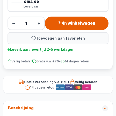
€194,99
Leverbaar
−
+
In winkelwagen
Toevoegen aan favorieten
Leverbaar: levertijd 2-5 werkdagen
Veilig betalen
Gratis v.a. €70*
14 dagen retour
Gratis verzending v.a. €70*
Veilig betalen
14 dagen retour
VISA
Bancontact
iDEAL
Beschrijving