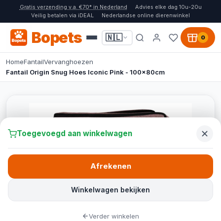
Gratis verzending v.a. €70* in Nederland
Advies elke dag 10u-20u
Veilig betalen via iDEAL
Nederlandse online dierenwinkel
Bopets
🇳🇱
0
Home
Fantail
Vervanghoezen
Fantail Origin Snug Hoes Iconic Pink - 100x80cm
Toegevoegd aan winkelwagen
Afrekenen
Winkelwagen bekijken
Verder winkelen