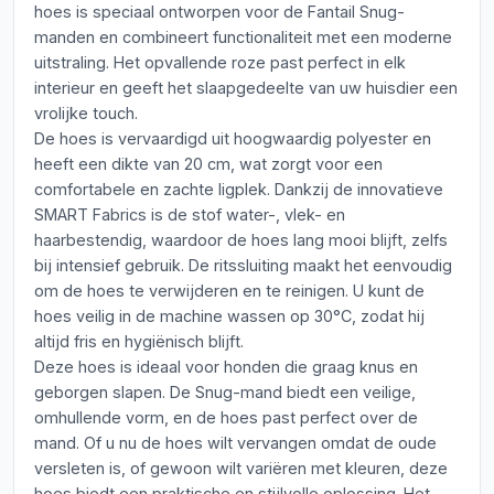
hoes is speciaal ontworpen voor de Fantail Snug-
manden en combineert functionaliteit met een moderne
uitstraling. Het opvallende roze past perfect in elk
interieur en geeft het slaapgedeelte van uw huisdier een
vrolijke touch.
De hoes is vervaardigd uit hoogwaardig polyester en
heeft een dikte van 20 cm, wat zorgt voor een
comfortabele en zachte ligplek. Dankzij de innovatieve
SMART Fabrics is de stof water-, vlek- en
haarbestendig, waardoor de hoes lang mooi blijft, zelfs
bij intensief gebruik. De ritssluiting maakt het eenvoudig
om de hoes te verwijderen en te reinigen. U kunt de
hoes veilig in de machine wassen op 30°C, zodat hij
altijd fris en hygiënisch blijft.
Deze hoes is ideaal voor honden die graag knus en
geborgen slapen. De Snug-mand biedt een veilige,
omhullende vorm, en de hoes past perfect over de
mand. Of u nu de hoes wilt vervangen omdat de oude
versleten is, of gewoon wilt variëren met kleuren, deze
hoes biedt een praktische en stijlvolle oplossing. Het