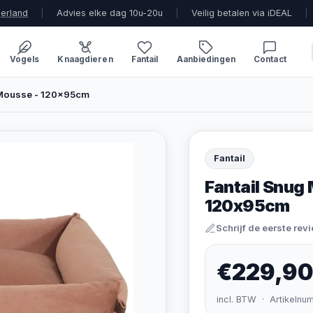
derland
|
Advies elke dag 10u-20u
|
Veilig betalen via iDEAL
|
Vogels
Knaagdieren
Fantail
Aanbiedingen
Contact
 Mousse - 120x95cm
Fantail
Fantail Snug
120x95cm
Schrijf de eerste rev
€229,9
incl. BTW · Artikelnu