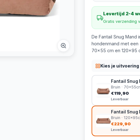
Levertijd 2-4 
Gratis verzending 
De Fantail Snug Mand i
hondenmand met een di
70x55 cm en 120x95 
Kies je uitvoering
Fantail Snu
Bruin · 70x55c
€119,90
Leverbaar
Fantail Snu
Bruin · 120x95
€229,90
Leverbaar