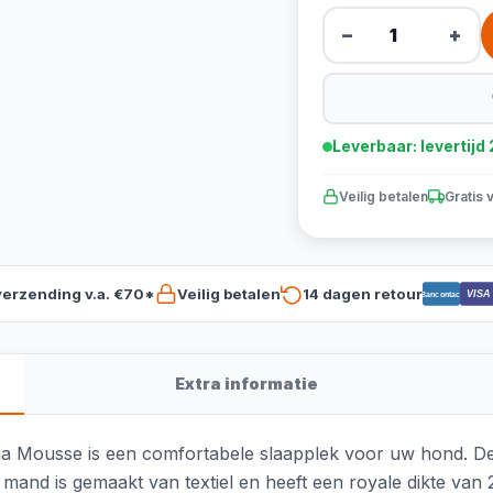
−
+
Leverbaar: levertij
Veilig betalen
Gratis 
verzending v.a. €70*
Veilig betalen
14 dagen retour
VISA
Bancontact
Extra informatie
a Mousse is een comfortabele slaapplek voor uw hond. De
e mand is gemaakt van textiel en heeft een royale dikte va