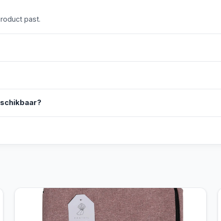
product past.
eschikbaar?