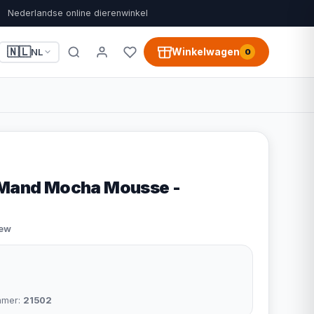
Nederlandse online dierenwinkel
🇳🇱
Winkelwagen
NL
0
 Mand Mocha Mousse -
iew
0
mmer:
21502