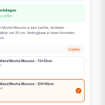
werkdagen
v.a. €70*
n Mocha Mousse is een zachte, textielen
kte van 20 cm. Verkrijgbaar in twee formaten:
cm.
2 opties
g Mand Mocha Mousse - 70x55cm
m
g Mand Mocha Mousse - 120x95cm
cm