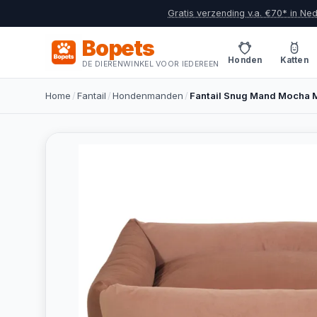
Gratis verzending v.a. €70* in Ne
Bopets
Honden
Katten
DE DIERENWINKEL VOOR IEDEREEN
Home
/
Fantail
/
Hondenmanden
/
Fantail Snug Mand Mocha