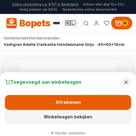
Gratis verzending v.a. €70* in Nederland
Advies elke dag 10u-20u
Veilig betalen via iDEAL
Nederlandse online dierenwinkel
Bopets
🇳🇱
0
Home
Honden
Hondenmanden
Vadigran Adelle Vierkante Hondenmand Grijs - 45x60x16cm
Toegevoegd aan winkelwagen
Afrekenen
Winkelwagen bekijken
Verder winkelen