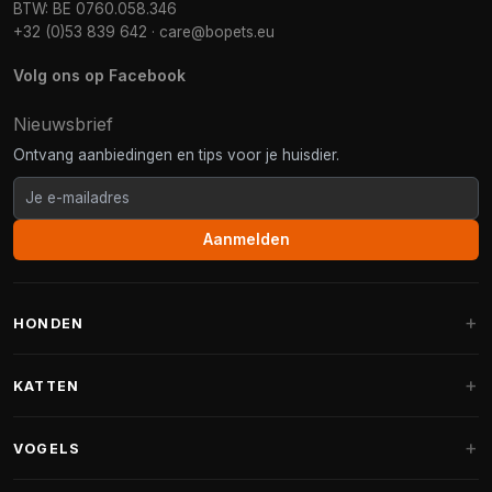
BTW: BE 0760.058.346
+32 (0)53 839 642
·
care@bopets.eu
Volg ons op Facebook
Nieuwsbrief
Ontvang aanbiedingen en tips voor je huisdier.
Aanmelden
HONDEN
Hondenmanden
KATTEN
Hondenkussens
Krabpalen
VOGELS
Fantail hondenmanden
Krabpaal grote katten