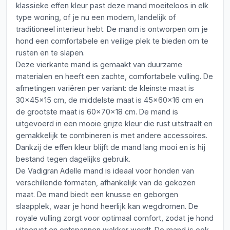
klassieke effen kleur past deze mand moeiteloos in elk
type woning, of je nu een modern, landelijk of
traditioneel interieur hebt. De mand is ontworpen om je
hond een comfortabele en veilige plek te bieden om te
rusten en te slapen.
Deze vierkante mand is gemaakt van duurzame
materialen en heeft een zachte, comfortabele vulling. De
afmetingen variëren per variant: de kleinste maat is
30x45x15 cm, de middelste maat is 45x60x16 cm en
de grootste maat is 60x70x18 cm. De mand is
uitgevoerd in een mooie grijze kleur die rust uitstraalt en
gemakkelijk te combineren is met andere accessoires.
Dankzij de effen kleur blijft de mand lang mooi en is hij
bestand tegen dagelijks gebruik.
De Vadigran Adelle mand is ideaal voor honden van
verschillende formaten, afhankelijk van de gekozen
maat. De mand biedt een knusse en geborgen
slaapplek, waar je hond heerlijk kan wegdromen. De
royale vulling zorgt voor optimaal comfort, zodat je hond
uitgerust en ontspannen wakker wordt. De mand is ook