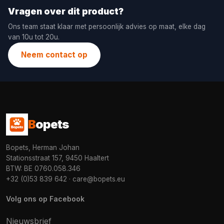
Vragen over dit product?
Ons team staat klaar met persoonlijk advies op maat, elke dag
van 10u tot 20u.
Neem contact op
B
opets
Bopets, Herman Johan
Stationsstraat 157, 9450 Haaltert
BTW: BE 0760.058.346
+32 (0)53 839 642
·
care@bopets.eu
Volg ons op Facebook
Nieuwsbrief