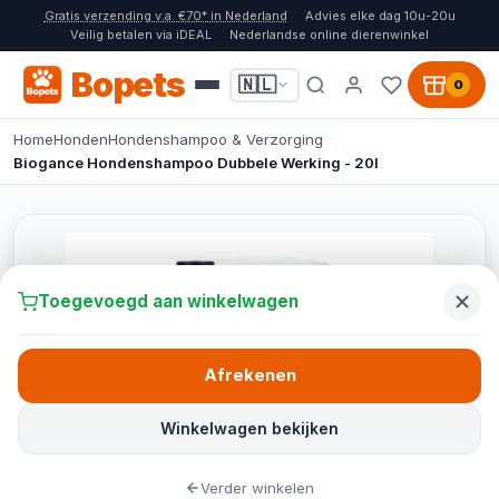
Gratis verzending v.a. €70* in Nederland
Advies elke dag 10u-20u
Veilig betalen via iDEAL
Nederlandse online dierenwinkel
Bopets
🇳🇱
0
Home
Honden
Hondenshampoo & Verzorging
Biogance Hondenshampoo Dubbele Werking - 20l
Toegevoegd aan winkelwagen
Afrekenen
Winkelwagen bekijken
Verder winkelen