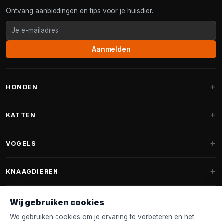
Ontvang aanbiedingen en tips voor je huisdier.
Aanmelden
HONDEN
Hondenmanden
KATTEN
Hondenkussens
Krabpalen
VOGELS
Fantail hondenmanden
Krabpaal grote katten
Hondenvoer
Parkieten
KNAAGDIEREN
Krabpalen voor Maine Coon
Hondensnoepjes & Snacks
Vogelvoer binnenvogels
Krabpaal onderdelen
Konijnenvoer
Wij gebruiken cookies
Hondenspeelgoed
Voederhuisjes
FANTAIL
Krabtonnen
Knaagdierenvoer
We gebruiken cookies om je ervaring te verbeteren en het
Halsband & Lijn
Nestkastjes & Nesting