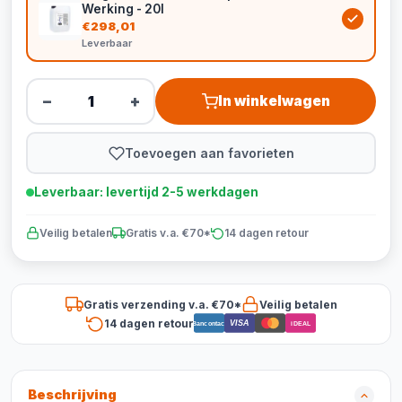
Werking - 20l
€298,01
Leverbaar
−
+
In winkelwagen
Toevoegen aan favorieten
Leverbaar: levertijd 2-5 werkdagen
Veilig betalen
Gratis v.a. €70*
14 dagen retour
Gratis verzending v.a. €70*
Veilig betalen
14 dagen retour
VISA
Bancontact
iDEAL
Beschrijving