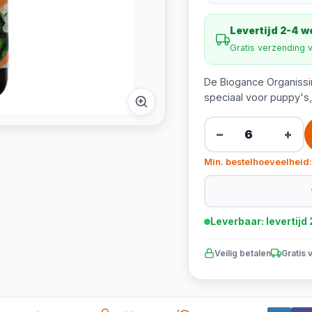
Levertijd 2-4 
Gratis verzending 
De Biogance Organiss
speciaal voor puppy's
−
+
Min. bestelhoeveelheid:
Leverbaar: levertij
Veilig betalen
Gratis 