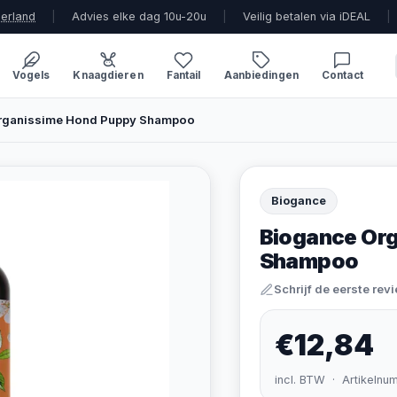
derland
|
Advies elke dag 10u-20u
|
Veilig betalen via iDEAL
|
Vogels
Knaagdieren
Fantail
Aanbiedingen
Contact
rganissime Hond Puppy Shampoo
Biogance
Biogance Or
Shampoo
Schrijf de eerste rev
€12,84
incl. BTW · Artikelnu