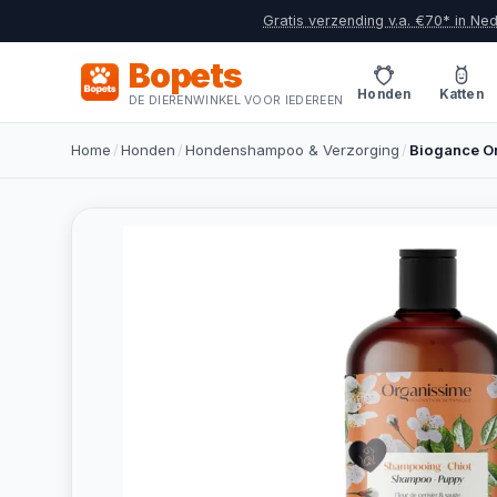
Gratis verzending v.a. €70* in Ne
Bopets
Honden
Katten
DE DIERENWINKEL VOOR IEDEREEN
Home
/
Honden
/
Hondenshampoo & Verzorging
/
Biogance O