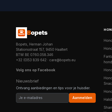
HON
B
opets
Hon
Bopets, Herman Johan
Hond
Stationsstraat 157, 9450 Haaltert
BTW: BE 0760.058.346
Fanta
+32 (0)53 839 642
·
care@bopets.eu
hon
Volg ons op Facebook
Hon
Hond
Nieuwsbrief
Snac
Ontvang aanbiedingen en tips voor je huisdier.
Hon
Aanmelden
Hals
Sha