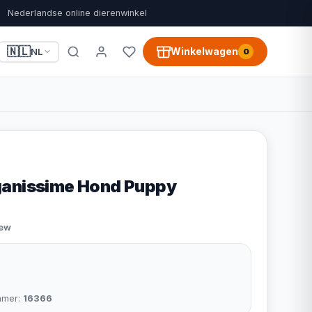
Nederlandse online dierenwinkel
🇳🇱
Winkelwagen
NL
0
ganissime Hond Puppy
iew
mmer:
16366