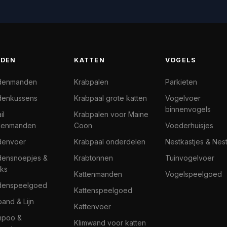
DEN
KATTEN
VOGELS
denmanden
Krabpalen
Parkieten
enkussens
Krabpaal grote katten
Vogelvoer
binnenvogels
il
Krabpalen voor Maine
denmanden
Coon
Voederhuisjes
denvoer
Krabpaal onderdelen
Nestkastjes & Nes
ensnoepjes &
Krabtonnen
Tuinvogelvoer
ks
Kattenmanden
Vogelspeelgoed
denspeelgoed
Kattenspeelgoed
band & Lijn
Kattenvoer
mpoo &
Klimwand voor katten