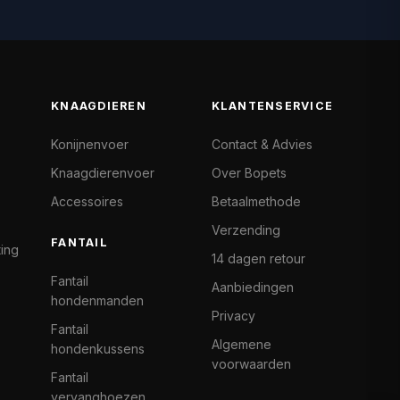
KNAAGDIEREN
KLANTENSERVICE
Konijnenvoer
Contact & Advies
Knaagdierenvoer
Over Bopets
Accessoires
Betaalmethode
Verzending
FANTAIL
ting
14 dagen retour
Fantail
Aanbiedingen
hondenmanden
Privacy
Fantail
Algemene
hondenkussens
voorwaarden
Fantail
vervanghoezen