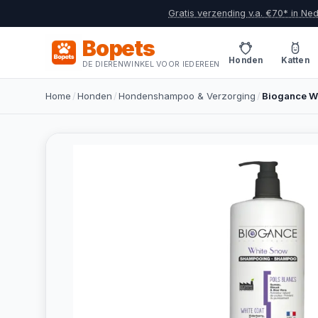
Gratis verzending v.a. €70* in Ne
Bopets
Honden
Katten
DE DIERENWINKEL VOOR IEDEREEN
Home
/
Honden
/
Hondenshampoo & Verzorging
/
Biogance W