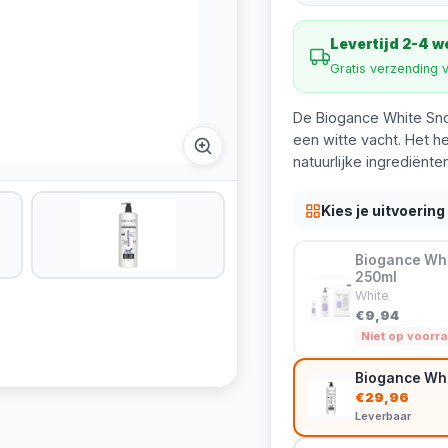
Levertijd 2-4 
Gratis verzending 
De Biogance White Sn
een witte vacht. Het h
natuurlijke ingrediënt
Kies je uitvoering
Biogance Whi
250ml
White
€9,94
Niet op voorr
Biogance Whi
€29,96
Leverbaar