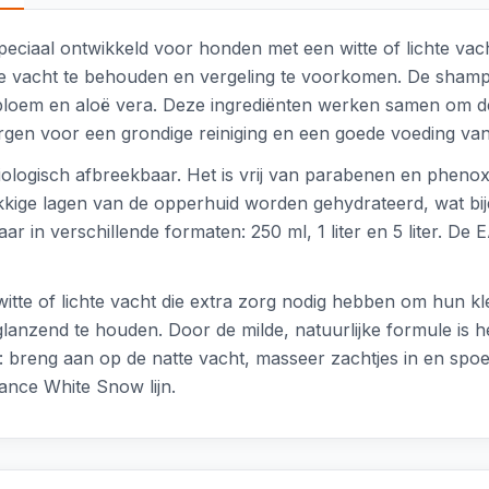
iaal ontwikkeld voor honden met een witte of lichte vac
n de vacht te behouden en vergeling te voorkomen. De sham
bloem en aloë vera. Deze ingrediënten werken samen om de 
zorgen voor een grondige reiniging en een goede voeding van
logisch afbreekbaar. Het is vrij van parabenen en phenox
kige lagen van de opperhuid worden gehydrateerd, wat bijd
aar in verschillende formaten: 250 ml, 1 liter en 5 liter. D
tte of lichte vacht die extra zorg nodig hebben om hun kle
glanzend te houden. Door de milde, natuurlijke formule is
 breng aan op de natte vacht, masseer zachtjes in en spoel 
ance White Snow lijn.