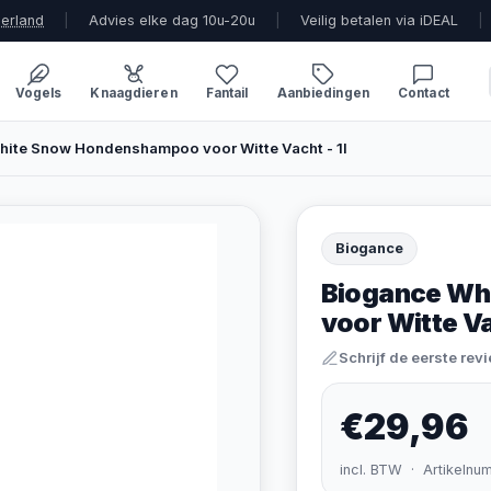
derland
|
Advies elke dag 10u-20u
|
Veilig betalen via iDEAL
|
Vogels
Knaagdieren
Fantail
Aanbiedingen
Contact
hite Snow Hondenshampoo voor Witte Vacht - 1l
Biogance
Biogance Wh
voor Witte Va
Schrijf de eerste rev
€29,96
incl. BTW · Artikelnu