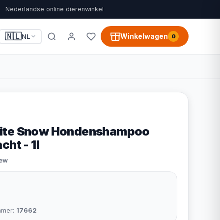
Nederlandse online dierenwinkel
🇳🇱
Winkelwagen
NL
0
ite Snow Hondenshampoo
cht - 1l
iew
mmer:
17662