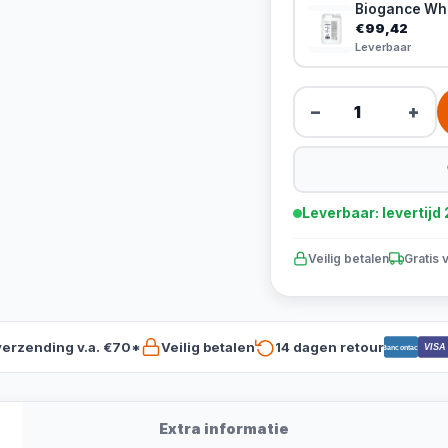
Biogance Whi
€99,42
Leverbaar
−
+
Leverbaar: levertij
Veilig betalen
Gratis 
verzending v.a. €70*
Veilig betalen
14 dagen retour
VISA
Bancontact
Extra informatie