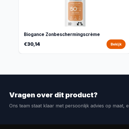
Biogance Zonbeschermingscrème
€30,14
Bekijk
Vragen over dit product?
Ons team staat klaar met persoonlijk advies op maat, e