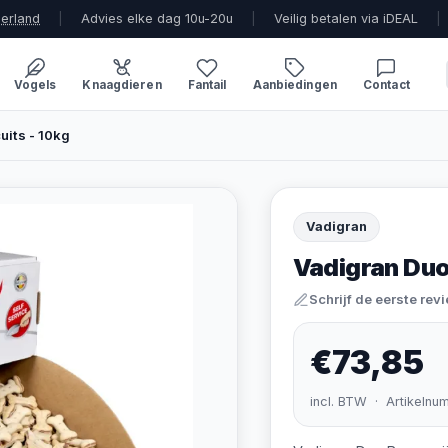
derland
|
Advies elke dag 10u-20u
|
Veilig betalen via iDEAL
|
Vogels
Knaagdieren
Fantail
Aanbiedingen
Contact
uits - 10kg
Vadigran
Vadigran Duo
Schrijf de eerste rev
€73,85
incl. BTW · Artikelnu