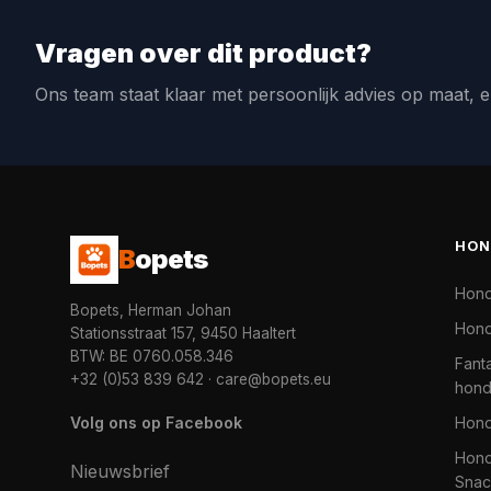
Vragen over dit product?
Ons team staat klaar met persoonlijk advies op maat, e
HON
B
opets
Hon
Bopets, Herman Johan
Hond
Stationsstraat 157, 9450 Haaltert
BTW: BE 0760.058.346
Fanta
+32 (0)53 839 642
·
care@bopets.eu
hon
Volg ons op Facebook
Hon
Hond
Nieuwsbrief
Snac