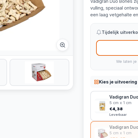
Vadigran Duo Bones zi
vulling, speciaal ontw
een laag vetgehalte en 
Tijdelijk uitver
We laten je
Kies je uitvoering
Vadigran Duo
5 cm x 1 cm
€4,38
Leverbaar
Vadigran Duo 
5 cm x 1 cm