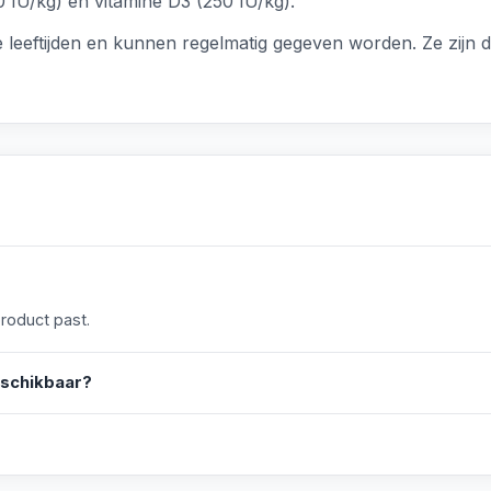
 IU/kg) en vitamine D3 (250 IU/kg).
e leeftijden en kunnen regelmatig gegeven worden. Ze zijn
product past.
eschikbaar?