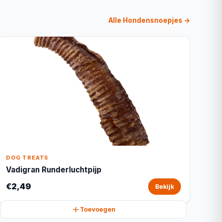
Alle Hondensnoepjes →
DOG TREATS
Vadigran Runderluchtpijp
€2,49
Bekijk
Toevoegen