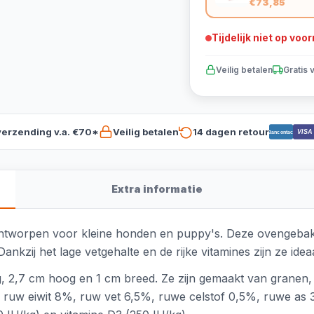
€73,85
Tijdelijk niet op voo
Veilig betalen
Gratis 
verzending v.a. €70*
Veilig betalen
14 dagen retour
VISA
Bancontact
Extra informatie
ontworpen voor kleine honden en puppy's. Deze ovengebakk
ankzij het lage vetgehalte en de rijke vitamines zijn ze ideaa
 2,7 cm hoog en 1 cm breed. Ze zijn gemaakt van granen, s
n: ruw eiwit 8%, ruw vet 6,5%, ruwe celstof 0,5%, ruwe as 