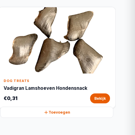
DOG TREATS
Vadigran Lamshoeven Hondensnack
€0,31
Bekijk
Toevoegen