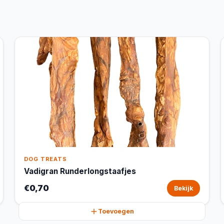
DOG TREATS
Vadigran Runderlongstaafjes
€0,70
Bekijk
Toevoegen