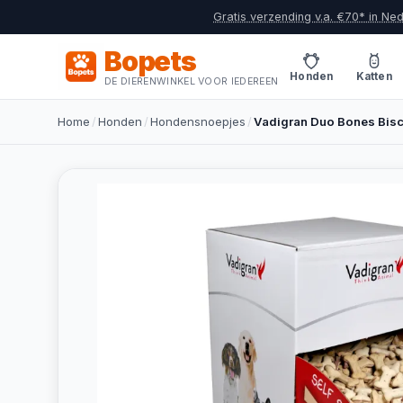
Gratis verzending v.a. €70* in Ne
Bopets
Honden
Katten
DE DIERENWINKEL VOOR IEDEREEN
Home
/
Honden
/
Hondensnoepjes
/
Vadigran Duo Bones Bisc