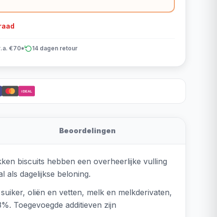
rraad
v.a. €70*
14 dagen retour
iDEAL
Beoordelingen
en biscuits hebben een overheerlijke vulling
l als dagelijkse beloning.
uiker, oliën en vetten, melk en melkderivaten,
3%. Toegevoegde additieven zijn