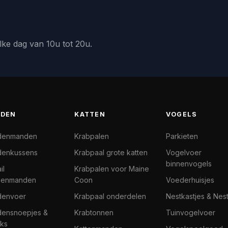
lke dag van 10u tot 20u.
DEN
KATTEN
VOGELS
denmanden
Krabpalen
Parkieten
enkussens
Krabpaal grote katten
Vogelvoer
binnenvogels
il
Krabpalen voor Maine
denmanden
Coon
Voederhuisjes
denvoer
Krabpaal onderdelen
Nestkastjes & Nes
ensnoepjes &
Krabtonnen
Tuinvogelvoer
ks