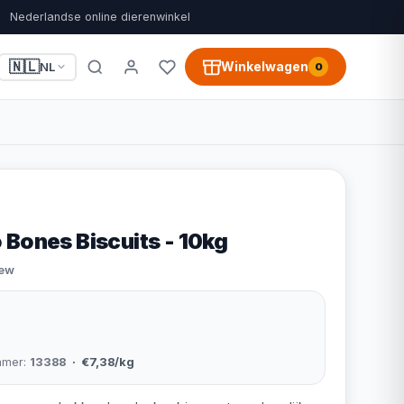
Nederlandse online dierenwinkel
🇳🇱
Winkelwagen
NL
0
 Bones Biscuits - 10kg
iew
mmer:
13388
· €7,38/kg