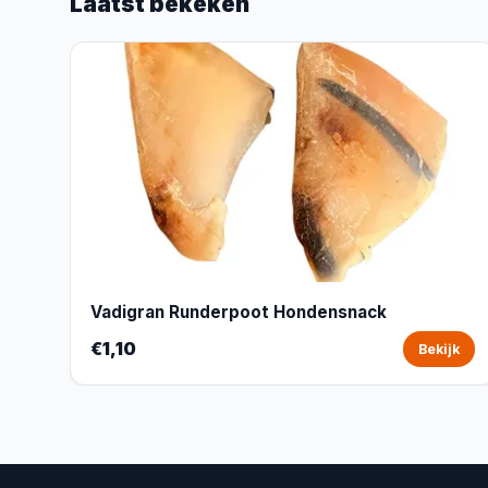
Laatst bekeken
Vadigran Runderpoot Hondensnack
€1,10
Bekijk