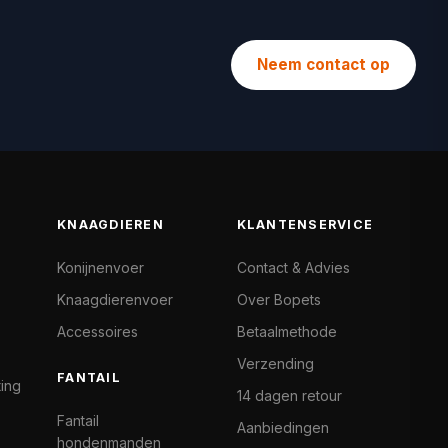
Neem contact op
KNAAGDIEREN
KLANTENSERVICE
Konijnenvoer
Contact & Advies
Knaagdierenvoer
Over Bopets
Accessoires
Betaalmethode
Verzending
FANTAIL
ting
14 dagen retour
Fantail
Aanbiedingen
hondenmanden