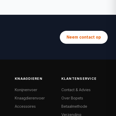
Neem contact op
KNAAGDIEREN
KLANTENSERVICE
Konijnenvoer
Contact & Advies
Knaagdierenvoer
Over Bopets
Accessoires
Betaalmethode
Verzending