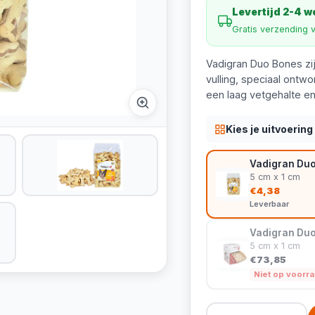
Levertijd 2-4 
Gratis verzending 
Vadigran Duo Bones zi
vulling, speciaal ontw
een laag vetgehalte en 
Kies je uitvoering
Vadigran Duo
5 cm x 1 cm
€4,38
Leverbaar
Vadigran Duo 
5 cm x 1 cm
€73,85
Niet op voorr