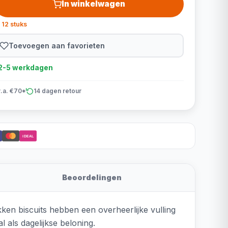
In winkelwagen
 12 stuks
Toevoegen aan favorieten
d 2-5 werkdagen
v.a. €70*
14 dagen retour
iDEAL
Beoordelingen
en biscuits hebben een overheerlijke vulling
l als dagelijkse beloning.