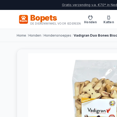
Gratis verzending v.a. €70* in Ne
Bopets
Honden
Katten
DE DIERENWINKEL VOOR IEDEREEN
Home
/
Honden
/
Hondensnoepjes
/
Vadigran Duo Bones Bisc