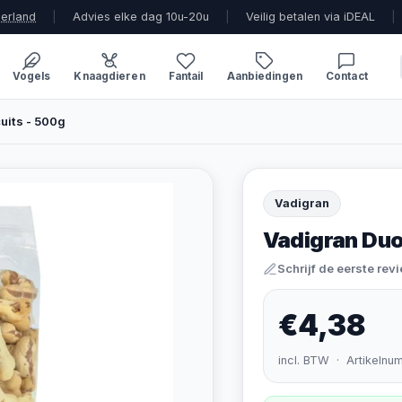
derland
|
Advies elke dag 10u-20u
|
Veilig betalen via iDEAL
|
Vogels
Knaagdieren
Fantail
Aanbiedingen
Contact
uits - 500g
Vadigran
Vadigran Duo
Schrijf de eerste rev
€4,38
incl. BTW · Artikelnu