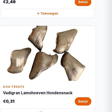
€2,49
Bekijk
Toevoegen
DOG TREATS
Vadigran Lamshoeven Hondensnack
€0,31
Bekijk