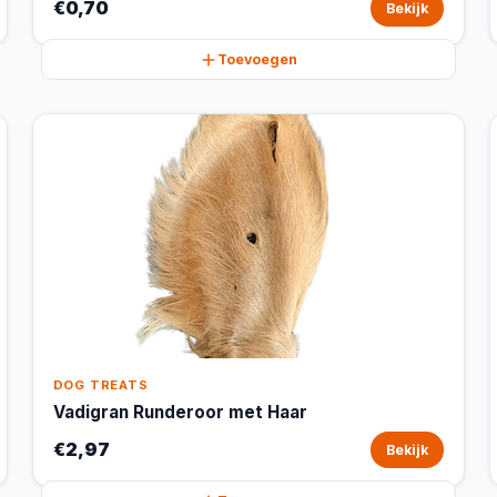
€0,70
Bekijk
Toevoegen
DOG TREATS
Vadigran Runderoor met Haar
€2,97
Bekijk