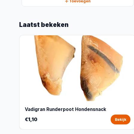
Toevoegen
Laatst bekeken
Vadigran Runderpoot Hondensnack
€1,10
Bekijk