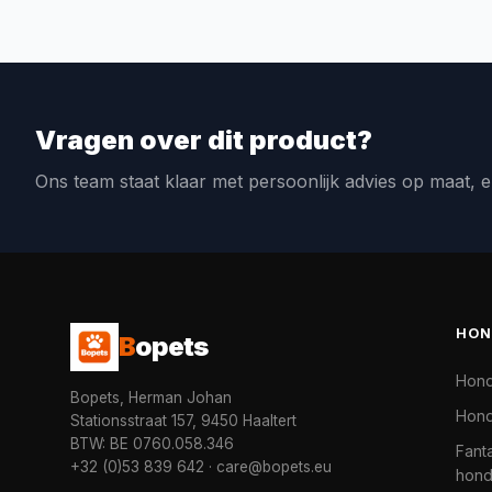
Vragen over dit product?
Ons team staat klaar met persoonlijk advies op maat, e
HON
B
opets
Hon
Bopets, Herman Johan
Hond
Stationsstraat 157, 9450 Haaltert
BTW: BE 0760.058.346
Fanta
+32 (0)53 839 642
·
care@bopets.eu
hon