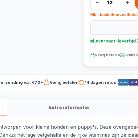
−
+
Min. bestelhoeveelheid:
Leverbaar: levertij
Veilig betalen
Gratis 
verzending v.a. €70*
Veilig betalen
14 dagen retour
VISA
Bancontact
Extra informatie
ontworpen voor kleine honden en puppy's. Deze ovengebakk
ankzij het lage vetgehalte en de rijke vitamines zijn ze ideaa