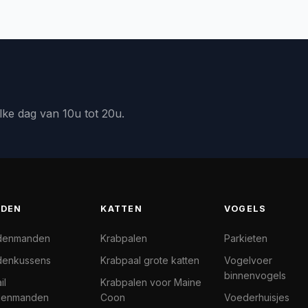
lke dag van 10u tot 20u.
DEN
KATTEN
VOGELS
denmanden
Krabpalen
Parkieten
enkussens
Krabpaal grote katten
Vogelvoer
binnenvogels
il
Krabpalen voor Maine
denmanden
Coon
Voederhuisjes