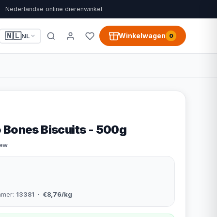
Nederlandse online dierenwinkel
🇳🇱
Winkelwagen
NL
0
 Bones Biscuits - 500g
iew
mmer:
13381
· €8,76/kg