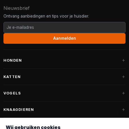
Nieuwsbrief
Ontvang aanbiedingen en tips voor je huisdier.
Aanmelden
HONDEN
Hondenmanden
KATTEN
Hondenkussens
Krabpalen
VOGELS
Fantail hondenmanden
Krabpaal grote katten
Hondenvoer
Parkieten
KNAAGDIEREN
Krabpalen voor Maine Coon
Hondensnoepjes & Snacks
Vogelvoer binnenvogels
Krabpaal onderdelen
Konijnenvoer
Wij gebruiken cookies
Hondenspeelgoed
Voederhuisjes