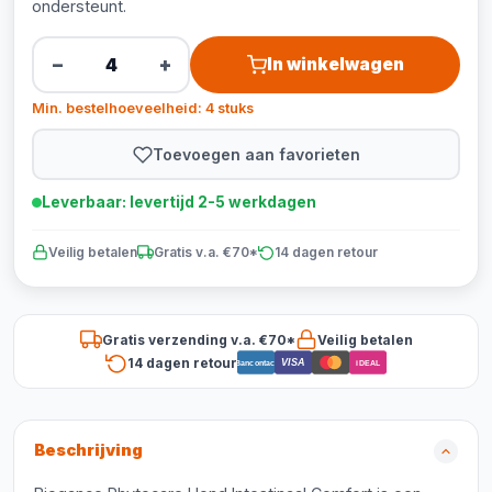
ondersteunt.
−
+
In winkelwagen
Min. bestelhoeveelheid: 4 stuks
Toevoegen aan favorieten
Leverbaar: levertijd 2-5 werkdagen
Veilig betalen
Gratis v.a. €70*
14 dagen retour
Gratis verzending v.a. €70*
Veilig betalen
14 dagen retour
VISA
Bancontact
iDEAL
Beschrijving