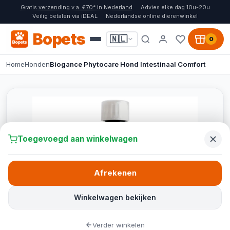
Gratis verzending v.a. €70* in Nederland
Advies elke dag 10u-20u
Veilig betalen via iDEAL
Nederlandse online dierenwinkel
Bopets
🇳🇱
0
Home
Honden
Biogance Phytocare Hond Intestinaal Comfort
Toegevoegd aan winkelwagen
Afrekenen
Winkelwagen bekijken
Verder winkelen