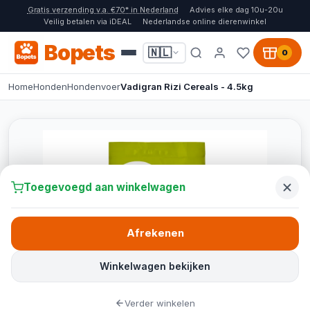
Gratis verzending v.a. €70* in Nederland
Advies elke dag 10u-20u
Veilig betalen via iDEAL
Nederlandse online dierenwinkel
Bopets
🇳🇱
0
Home
Honden
Hondenvoer
Vadigran Rizi Cereals - 4.5kg
Toegevoegd aan winkelwagen
Afrekenen
Winkelwagen bekijken
Verder winkelen