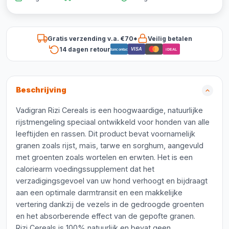
Gratis verzending v.a. €70*
Veilig betalen
14 dagen retour
VISA
Bancontact
iDEAL
Beschrijving
Vadigran Rizi Cereals is een hoogwaardige, natuurlijke
rijstmengeling speciaal ontwikkeld voor honden van alle
leeftijden en rassen. Dit product bevat voornamelijk
granen zoals rijst, maïs, tarwe en sorghum, aangevuld
met groenten zoals wortelen en erwten. Het is een
caloriearm voedingssupplement dat het
verzadigingsgevoel van uw hond verhoogt en bijdraagt
aan een optimale darmtransit en een makkelijke
vertering dankzij de vezels in de gedroogde groenten
en het absorberende effect van de gepofte granen.
Rizi Cereals is 100% natuurlijk en bevat geen