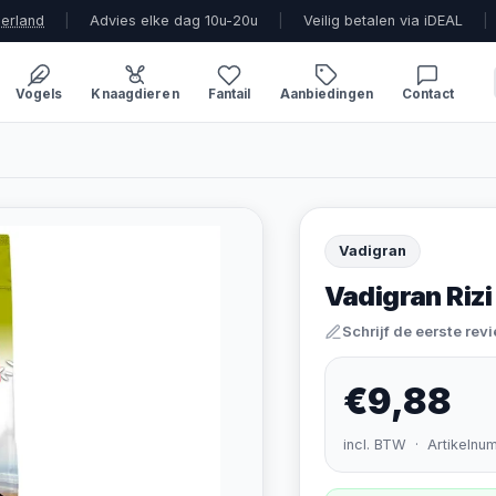
derland
|
Advies elke dag 10u-20u
|
Veilig betalen via iDEAL
|
Vogels
Knaagdieren
Fantail
Aanbiedingen
Contact
Vadigran
Vadigran Rizi
Schrijf de eerste rev
€9,88
incl. BTW · Artikelnu