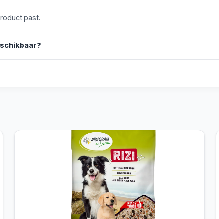
product past.
eschikbaar?