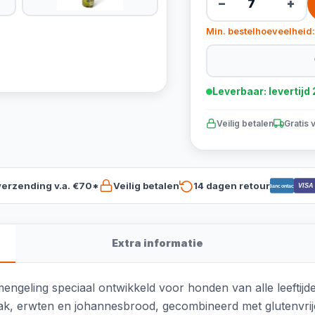
−
+
Min. bestelhoeveelheid:
Leverbaar: levertij
Veilig betalen
Gratis 
verzending v.a. €70*
Veilig betalen
14 dagen retour
VISA
Bancontact
Extra informatie
tmengeling speciaal ontwikkeld voor honden van alle leeftij
ak, erwten en johannesbrood, gecombineerd met glutenvrije