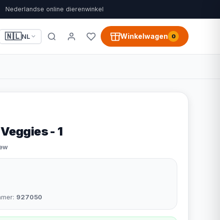
Nederlandse online dierenwinkel
🇳🇱
Winkelwagen
NL
0
 Veggies - 1
iew
mmer:
927050