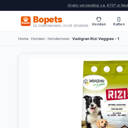
Gratis verzending v.a. €70* in Ne
Bopets
Honden
Katten
DE DIERENWINKEL VOOR IEDEREEN
Home
/
Honden
/
Hondenvoer
/
Vadigran Rizi Veggies - 1