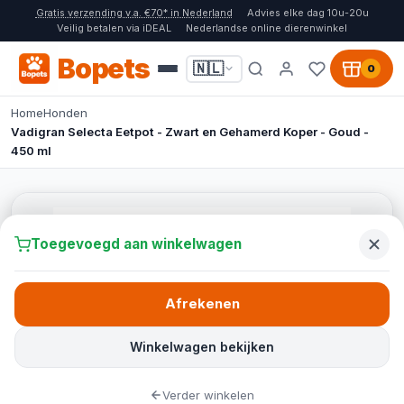
Gratis verzending v.a. €70* in Nederland
Advies elke dag 10u-20u
Veilig betalen via iDEAL
Nederlandse online dierenwinkel
Bopets
🇳🇱
0
Home
Honden
Vadigran Selecta Eetpot - Zwart en Gehamerd Koper - Goud -
450 ml
Toegevoegd aan winkelwagen
Afrekenen
Winkelwagen bekijken
Verder winkelen