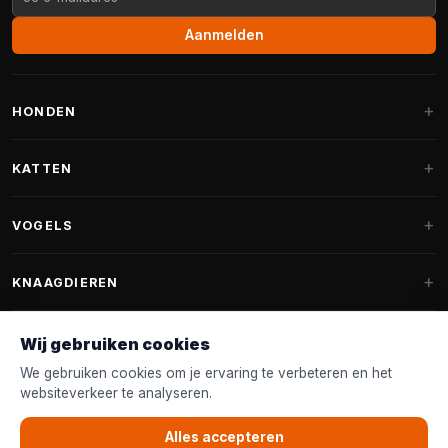
Aanmelden
HONDEN
Hondenmanden
KATTEN
Hondenkussens
Krabpalen
VOGELS
Fantail hondenmanden
Krabpaal grote katten
Hondenvoer
Parkieten
KNAAGDIEREN
Krabpalen voor Maine Coon
Hondensnoepjes & Snacks
Vogelvoer binnenvogels
Krabpaal onderdelen
Konijnenvoer
Wij gebruiken cookies
Hondenspeelgoed
Voederhuisjes
FANTAIL
Krabtonnen
Knaagdierenvoer
We gebruiken cookies om je ervaring te verbeteren en het
Halsband & Lijn
Nestkastjes & Nesting
websiteverkeer te analyseren.
Kattenmanden
Accessoires
Fantail hondenmanden
KLANTENSERVICE
Shampoo & Verzorging
Tuinvogelvoer
Kattenspeelgoed
Alles accepteren
Fantail hondenkussens