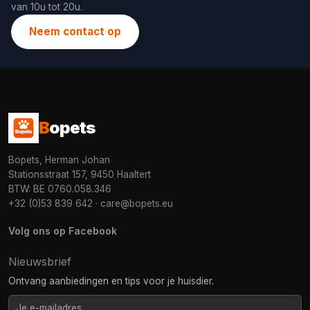
van 10u tot 20u.
Neem contact op
B
opets
Bopets, Herman Johan
Stationsstraat 157, 9450 Haaltert
BTW: BE 0760.058.346
+32 (0)53 839 642
·
care@bopets.eu
Volg ons op Facebook
Nieuwsbrief
Ontvang aanbiedingen en tips voor je huisdier.