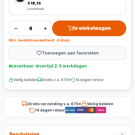
€18,13
Leverbaar
−
+
In winkelwagen
Min. bestelhoeveelheid: 4 stuks
Toevoegen aan favorieten
Leverbaar: levertijd 2-5 werkdagen
Veilig betalen
Gratis v.a. €70*
14 dagen retour
Gratis verzending v.a. €70*
Veilig betalen
14 dagen retour
VISA
Bancontact
iDEAL
Beschrijving