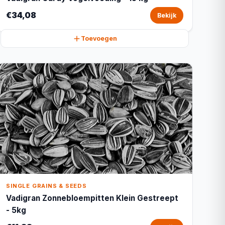
€34,08
Bekijk
Toevoegen
SINGLE GRAINS & SEEDS
Vadigran Zonnebloempitten Klein Gestreept
- 5kg