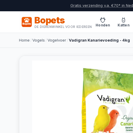
Gratis verzending v.a. €70* in Ne
Bopets
Honden
Katten
DE DIERENWINKEL VOOR IEDEREEN
Home
/
Vogels
/
Vogelvoer
/
Vadigran Kanarievoeding - 4kg