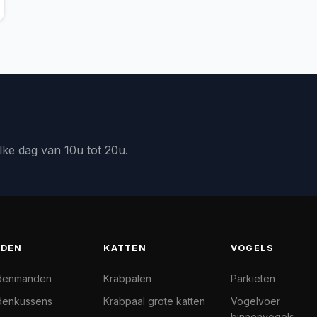
lke dag van 10u tot 20u.
DEN
KATTEN
VOGELS
denmanden
Krabpalen
Parkieten
enkussens
Krabpaal grote katten
Vogelvoer
binnenvogels