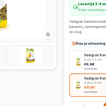
Levertijd 2-4 
Gratis verzending 
Vadigran Kanarievoedi
kanaries, samengesteld
en 4 kg.
Kies je uitvoering
Vadigran Kan
0 cm x 0 cm
€5,08
Leverbaar
Vadigran Kan
0 cm x 0 cm
€17,91
Leverbaar