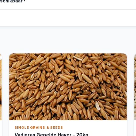
eschikbaar?
SINGLE GRAINS & SEEDS
Vadigran Gepelde Haver - 20kg