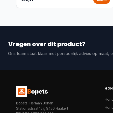
Vragen over dit product?
Ons team staat klaar met persoonlijk advies op maat, e
HON
B
opets
Hon
Bopets, Herman Johan
Hond
Stationsstraat 157, 9450 Haaltert