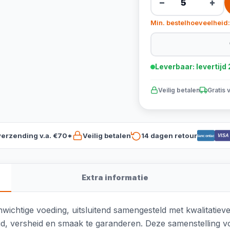
−
+
Min. bestelhoeveelheid:
Leverbaar: levertij
Veilig betalen
Gratis 
verzending v.a. €70*
Veilig betalen
14 dagen retour
VISA
Bancontact
Extra informatie
wichtige voeding, uitsluitend samengesteld met kwalitatie
d, versheid en smaak te garanderen. Deze samenstelling v