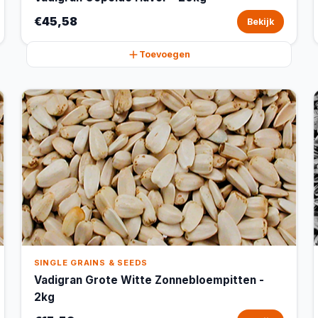
€45,58
Bekijk
Toevoegen
SINGLE GRAINS & SEEDS
Vadigran Grote Witte Zonnebloempitten -
2kg