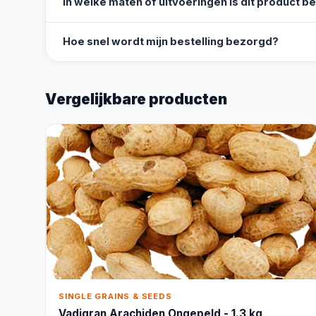
In welke maten of uitvoeringen is dit product b
Hoe snel wordt mijn bestelling bezorgd?
Vergelijkbare producten
SINGLE GRAINS & SEEDS
Vadigran Arachiden Ongepeld - 1.3 kg