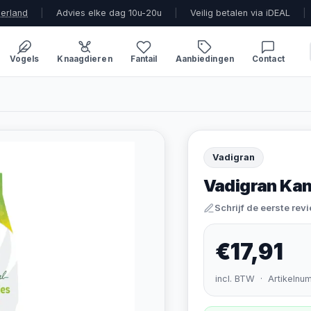
derland
|
Advies elke dag 10u-20u
|
Veilig betalen via iDEAL
|
Vogels
Knaagdieren
Fantail
Aanbiedingen
Contact
Vadigran
Vadigran Kan
Schrijf de eerste rev
€17,91
incl. BTW · Artikelnu