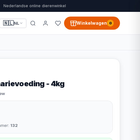
Nederlandse online dierenwinkel
🇳🇱
Winkelwagen
NL
0
arievoeding - 4kg
iew
mmer:
132