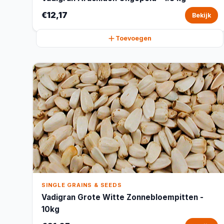
€12,17
Bekijk
Toevoegen
SINGLE GRAINS & SEEDS
Vadigran Grote Witte Zonnebloempitten -
10kg