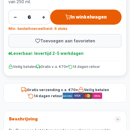
van 250 ml.
−
+
In winkelwagen
Min. bestelhoeveelheid: 6 stuks
Toevoegen aan favorieten
Leverbaar: levertijd 2-5 werkdagen
Veilig betalen
Gratis v.a. €70*
14 dagen retour
Gratis verzending v.a. €70*
Veilig betalen
14 dagen retour
VISA
Bancontact
iDEAL
Beschrijving