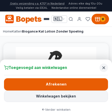
Gratis verzending v.a. €70* in Nederland
Advies elke dag 10u-20u
Veilig betalen via iDEAL
Nederlandse online dierenwinkel
Bopets
🇳🇱
0
Home
Katten
Biogance Kat Lotion Zonder Spoeling
Toegevoegd aan winkelwagen
Afrekenen
Winkelwagen bekijken
Verder winkelen