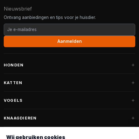
Nieuwsbrief
Ontvang aanbiedingen en tips voor je huisdier.
Aanmelden
HONDEN
Hondenmanden
KATTEN
Hondenkussens
Krabpalen
VOGELS
Fantail hondenmanden
Krabpaal grote katten
Hondenvoer
Parkieten
KNAAGDIEREN
Krabpalen voor Maine Coon
Hondensnoepjes & Snacks
Vogelvoer binnenvogels
Krabpaal onderdelen
Konijnenvoer
Wij gebruiken cookies
Hondenspeelgoed
Voederhuisjes