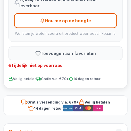
leverbaar
Hou me op de hoogte
We laten je weten zodra dit product weer beschikbaar is.
Toevoegen aan favorieten
Tijdelijk niet op voorraad
Veilig betalen
Gratis v.a. €70*
14 dagen retour
Gratis verzending v.a. €70*
Veilig betalen
14 dagen retour
VISA
Bancontact
iDEAL