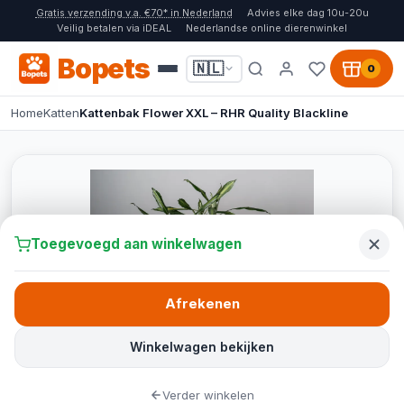
Gratis verzending v.a. €70* in Nederland
Advies elke dag 10u-20u
Veilig betalen via iDEAL
Nederlandse online dierenwinkel
Bopets
🇳🇱
0
Home
Katten
Kattenbak Flower XXL – RHR Quality Blackline
Toegevoegd aan winkelwagen
Afrekenen
Winkelwagen bekijken
Verder winkelen