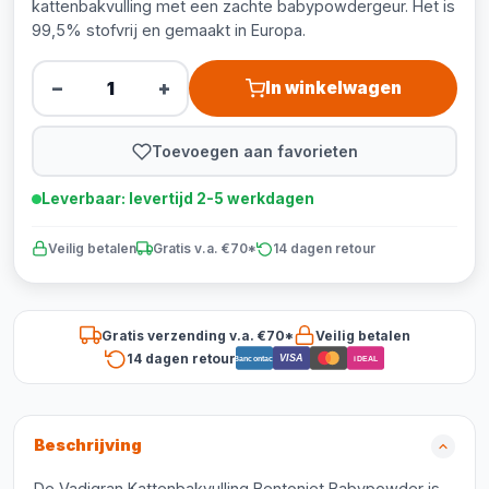
kattenbakvulling met een zachte babypowdergeur. Het is
99,5% stofvrij en gemaakt in Europa.
−
+
In winkelwagen
Toevoegen aan favorieten
Leverbaar: levertijd 2-5 werkdagen
Veilig betalen
Gratis v.a. €70*
14 dagen retour
Gratis verzending v.a. €70*
Veilig betalen
14 dagen retour
VISA
Bancontact
iDEAL
Beschrijving
De Vadigran Kattenbakvulling Bentoniet Babypowder is