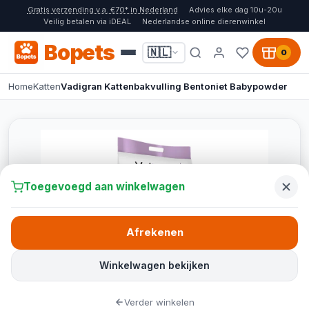
Gratis verzending v.a. €70* in Nederland
Advies elke dag 10u-20u
Veilig betalen via iDEAL
Nederlandse online dierenwinkel
Bopets
🇳🇱
0
Home
Katten
Vadigran Kattenbakvulling Bentoniet Babypowder
Toegevoegd aan winkelwagen
Afrekenen
Winkelwagen bekijken
Verder winkelen