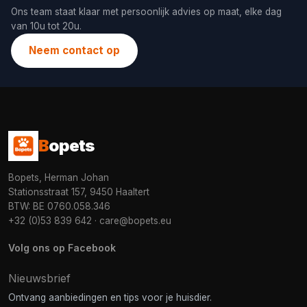
Ons team staat klaar met persoonlijk advies op maat, elke dag
van 10u tot 20u.
Neem contact op
B
opets
Bopets, Herman Johan
Stationsstraat 157, 9450 Haaltert
BTW: BE 0760.058.346
+32 (0)53 839 642
·
care@bopets.eu
Volg ons op Facebook
Nieuwsbrief
Ontvang aanbiedingen en tips voor je huisdier.