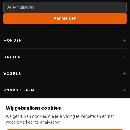
Aanmelden
HONDEN
Hondenmanden
KATTEN
Hondenkussens
Krabpalen
VOGELS
Fantail hondenmanden
Krabpaal grote katten
Hondenvoer
Parkieten
KNAAGDIEREN
Krabpalen voor Maine Coon
Hondensnoepjes & Snacks
Vogelvoer binnenvogels
Krabpaal onderdelen
Konijnenvoer
Wij gebruiken cookies
Hondenspeelgoed
Voederhuisjes
FANTAIL
Krabtonnen
Knaagdierenvoer
We gebruiken cookies om je ervaring te verbeteren en het
Halsband & Lijn
Nestkastjes & Nesting
websiteverkeer te analyseren.
Kattenmanden
Accessoires
Fantail hondenmanden
KLANTENSERVICE
Shampoo & Verzorging