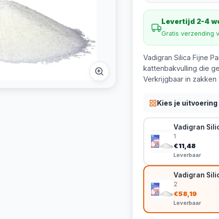
Levertijd 2-4 
Gratis verzending 
Vadigran Silica Fijne P
kattenbakvulling die g
Verkrijgbaar in zakken 
Kies je uitvoering
Vadigran Sili
1
€11,48
Leverbaar
Vadigran Sili
2
€58,19
Leverbaar