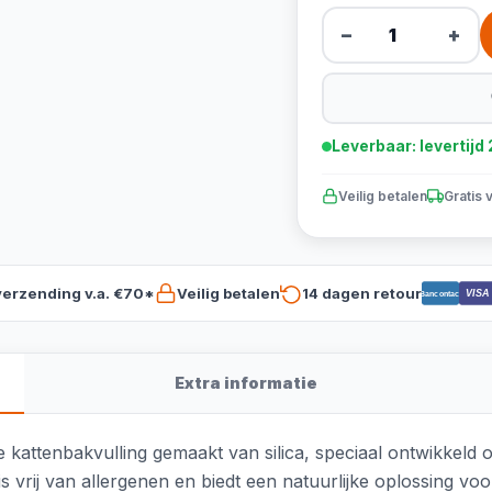
−
+
Leverbaar: levertij
Veilig betalen
Gratis 
verzending v.a. €70*
Veilig betalen
14 dagen retour
VISA
Bancontact
Extra informatie
e kattenbakvulling gemaakt van silica, speciaal ontwikkeld 
is vrij van allergenen en biedt een natuurlijke oplossing vo