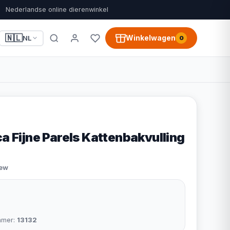
Nederlandse online dierenwinkel
🇳🇱
Winkelwagen
NL
0
ca Fijne Parels Kattenbakvulling
iew
mmer:
13132