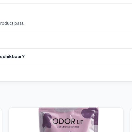
product past.
eschikbaar?