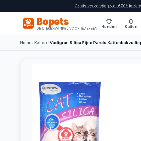
Gratis verzending v.a. €70* in Ne
Bopets
Honden
Katten
DE DIERENWINKEL VOOR IEDEREEN
Home
/
Katten
/
Vadigran Silica Fijne Parels Kattenbakvullin