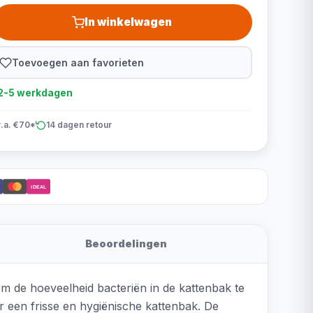
In winkelwagen
Toevoegen aan favorieten
d 2-5 werkdagen
v.a. €70*
14 dagen retour
iDEAL
Beoordelingen
om de hoeveelheid bacteriën in de kattenbak te
or een frisse en hygiënische kattenbak. De