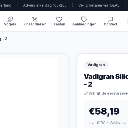
derland
|
Advies elke dag 10u-20u
|
Veilig betalen via iDEAL
|
Vogels
Knaagdieren
Fantail
Aanbiedingen
Contact
g - 2
Vadigran
Vadigran Sili
- 2
Schrijf de eerste rev
€58,19
incl. BTW · Artikelnu