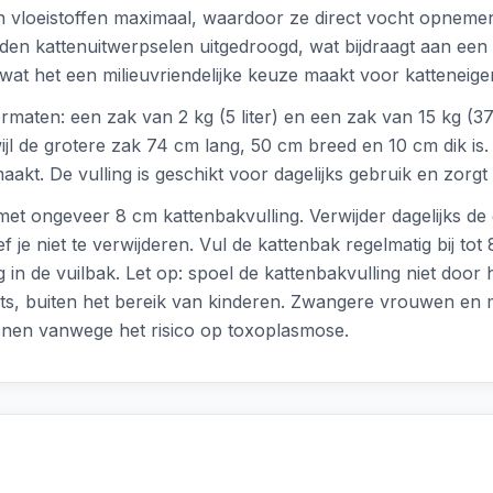
beren vloeistoffen maximaal, waardoor ze direct vocht opn
n kattenuitwerpselen uitgedroogd, wat bijdraagt aan een lan
 wat het een milieuvriendelijke keuze maakt voor katteneige
ormaten: een zak van 2 kg (5 liter) en een zak van 15 kg (37
l de grotere zak 74 cm lang, 50 cm breed en 10 cm dik is. 
t. De vulling is geschikt voor dagelijks gebruik en zorgt
met ongeveer 8 cm kattenbakvulling. Verwijder dagelijks d
oef je niet te verwijderen. Vul de kattenbak regelmatig bij t
in de vuilbak. Let op: spoel de kattenbakvulling niet door h
aats, buiten het bereik van kinderen. Zwangere vrouwen 
onen vanwege het risico op toxoplasmose.