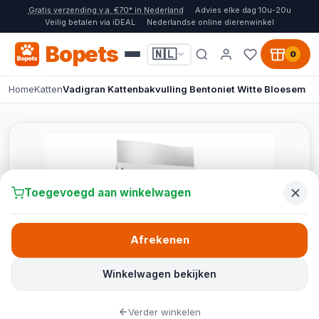
Gratis verzending v.a. €70* in Nederland
Advies elke dag 10u-20u
Veilig betalen via iDEAL
Nederlandse online dierenwinkel
Bopets
🇳🇱
0
Home
Katten
Vadigran Kattenbakvulling Bentoniet Witte Bloesem
Toegevoegd aan winkelwagen
Afrekenen
Winkelwagen bekijken
Verder winkelen