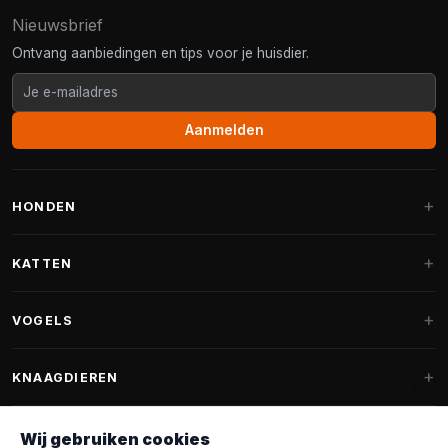
Nieuwsbrief
Ontvang aanbiedingen en tips voor je huisdier.
Aanmelden
HONDEN
Hondenmanden
KATTEN
Hondenkussens
Krabpalen
VOGELS
Fantail hondenmanden
Krabpaal grote katten
Hondenvoer
Parkieten
KNAAGDIEREN
Krabpalen voor Maine Coon
Hondensnoepjes & Snacks
Vogelvoer binnenvogels
Krabpaal onderdelen
Konijnenvoer
Wij gebruiken cookies
Hondenspeelgoed
Voederhuisjes