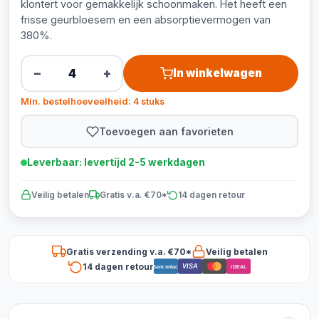
klontert voor gemakkelijk schoonmaken. Het heeft een
frisse geurbloesem en een absorptievermogen van
380%.
−
+
In winkelwagen
Min. bestelhoeveelheid: 4 stuks
Toevoegen aan favorieten
Leverbaar: levertijd 2-5 werkdagen
Veilig betalen
Gratis v.a. €70*
14 dagen retour
Gratis verzending v.a. €70*
Veilig betalen
14 dagen retour
VISA
Bancontact
iDEAL