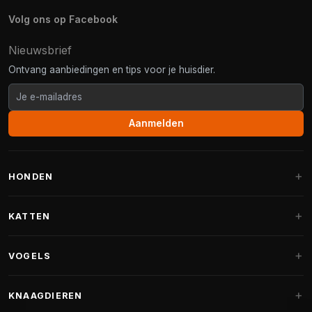
Volg ons op Facebook
Nieuwsbrief
Ontvang aanbiedingen en tips voor je huisdier.
Aanmelden
HONDEN
Hondenmanden
KATTEN
Hondenkussens
Krabpalen
VOGELS
Fantail hondenmanden
Krabpaal grote katten
Hondenvoer
Parkieten
KNAAGDIEREN
Krabpalen voor Maine Coon