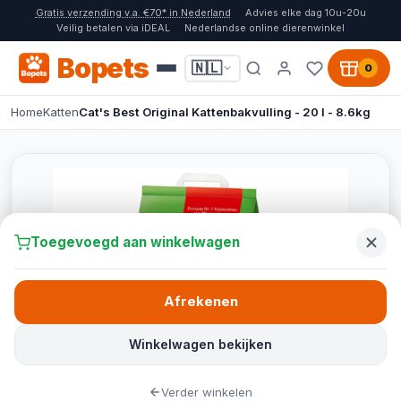
Gratis verzending v.a. €70* in Nederland
Advies elke dag 10u-20u
Veilig betalen via iDEAL
Nederlandse online dierenwinkel
Bopets
🇳🇱
0
Home
Katten
Cat's Best Original Kattenbakvulling - 20 l - 8.6kg
Toegevoegd aan winkelwagen
Afrekenen
Winkelwagen bekijken
Verder winkelen