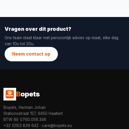
Vragen over dit product?
Ons team staat klaar met persoonlijk advies op maat, elke dag
van 10u tot 20u.
Neem contact op
B
opets
Bopets, Herman Johan
Stationsstraat 157, 9450 Haaltert
BTW: BE 0760.058.346
+32 (0)53 839 642
·
care@bopets.eu