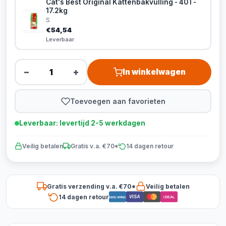
Cat's Best Original Kattenbakvulling - 40 l -
17.2kg
S
€54,54
Leverbaar
−
+
In winkelwagen
Toevoegen aan favorieten
Leverbaar: levertijd 2-5 werkdagen
Veilig betalen
Gratis v.a. €70*
14 dagen retour
Gratis verzending v.a. €70*
Veilig betalen
14 dagen retour
VISA
Bancontact
iDEAL