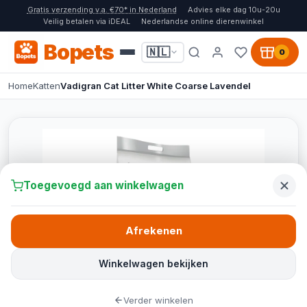
Gratis verzending v.a. €70* in Nederland
Advies elke dag 10u-20u
Veilig betalen via iDEAL
Nederlandse online dierenwinkel
Bopets
🇳🇱
0
Home
Katten
Vadigran Cat Litter White Coarse Lavendel
Toegevoegd aan winkelwagen
Afrekenen
Winkelwagen bekijken
Verder winkelen