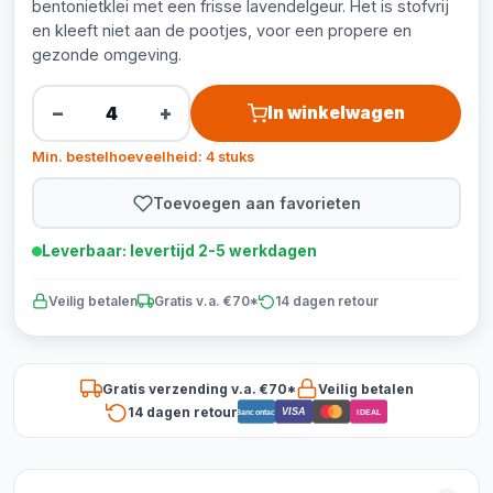
bentonietklei met een frisse lavendelgeur. Het is stofvrij
en kleeft niet aan de pootjes, voor een propere en
gezonde omgeving.
−
+
In winkelwagen
Min. bestelhoeveelheid: 4 stuks
Toevoegen aan favorieten
Leverbaar: levertijd 2-5 werkdagen
Veilig betalen
Gratis v.a. €70*
14 dagen retour
Gratis verzending v.a. €70*
Veilig betalen
14 dagen retour
VISA
Bancontact
iDEAL