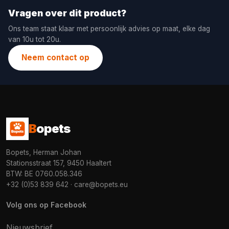
Vragen over dit product?
Ons team staat klaar met persoonlijk advies op maat, elke dag
van 10u tot 20u.
Neem contact op
B
opets
Bopets, Herman Johan
Stationsstraat 157, 9450 Haaltert
BTW: BE 0760.058.346
+32 (0)53 839 642
·
care@bopets.eu
Volg ons op Facebook
Nieuwsbrief