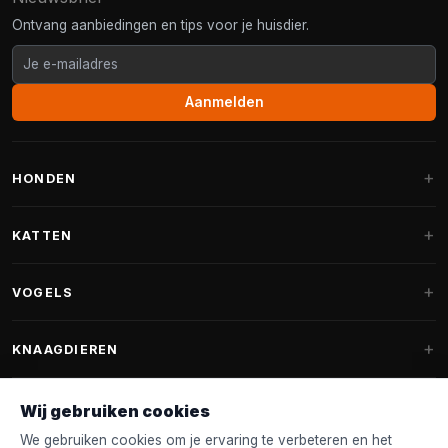
Ontvang aanbiedingen en tips voor je huisdier.
Aanmelden
HONDEN
Hondenmanden
KATTEN
Hondenkussens
Krabpalen
VOGELS
Fantail hondenmanden
Krabpaal grote katten
Hondenvoer
Parkieten
KNAAGDIEREN
Krabpalen voor Maine Coon
Hondensnoepjes & Snacks
Vogelvoer binnenvogels
Krabpaal onderdelen
Konijnenvoer
Wij gebruiken cookies
Hondenspeelgoed
Voederhuisjes
FANTAIL
Krabtonnen
Knaagdierenvoer
We gebruiken cookies om je ervaring te verbeteren en het
Halsband & Lijn