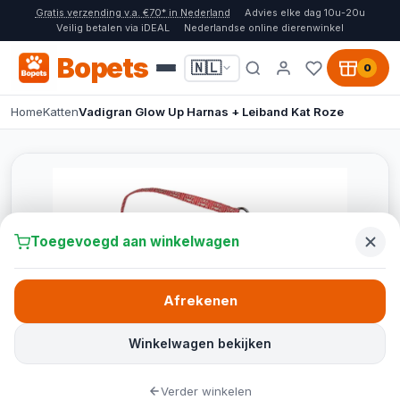
Gratis verzending v.a. €70* in Nederland
Advies elke dag 10u-20u
Veilig betalen via iDEAL
Nederlandse online dierenwinkel
Bopets
🇳🇱
0
Home
Katten
Vadigran Glow Up Harnas + Leiband Kat Roze
Toegevoegd aan winkelwagen
Afrekenen
Winkelwagen bekijken
Verder winkelen