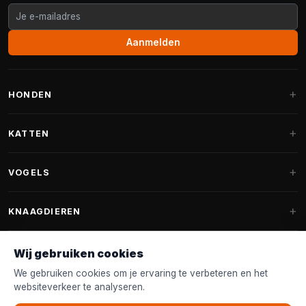
Aanmelden
HONDEN
Hondenmanden
KATTEN
Hondenkussens
Krabpalen
VOGELS
Fantail hondenmanden
Krabpaal grote katten
Hondenvoer
Parkieten
KNAAGDIEREN
Krabpalen voor Maine Coon
Hondensnoepjes & Snacks
Vogelvoer binnenvogels
Krabpaal onderdelen
Konijnenvoer
Wij gebruiken cookies
Hondenspeelgoed
Voederhuisjes
FANTAIL
Krabtonnen
Knaagdierenvoer
We gebruiken cookies om je ervaring te verbeteren en het
Halsband & Lijn
Nestkastjes & Nesting
websiteverkeer te analyseren.
Kattenmanden
Accessoires
Fantail hondenmanden
KLANTENSERVICE
Shampoo & Verzorging
Tuinvogelvoer