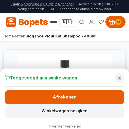
Gratis verzending v.a. €70* in Nederland
Advies elke dag 10u-20u
Veilig betalen via iDEAL
Nederlandse online dierenwinkel
Bopets
🇳🇱
0
Home
Katten
Biogance Plouf Kat Shampoo - 400ml
Toegevoegd aan winkelwagen
Afrekenen
Winkelwagen bekijken
Verder winkelen