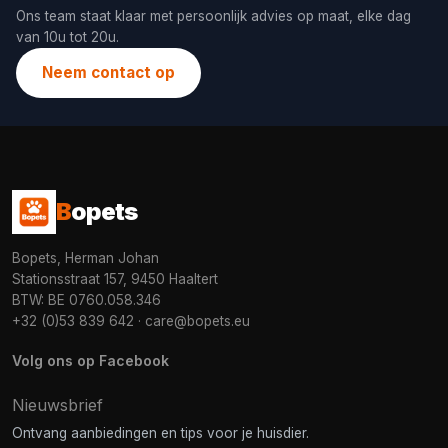
Ons team staat klaar met persoonlijk advies op maat, elke dag
van 10u tot 20u.
Neem contact op
B
opets
Bopets, Herman Johan
Stationsstraat 157, 9450 Haaltert
BTW: BE 0760.058.346
+32 (0)53 839 642
·
care@bopets.eu
Volg ons op Facebook
Nieuwsbrief
Ontvang aanbiedingen en tips voor je huisdier.