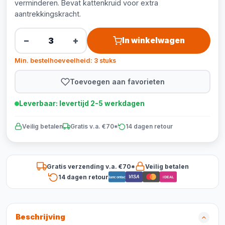
verminderen. Bevat kattenkruid voor extra
aantrekkingskracht.
−
+
In winkelwagen
Min. bestelhoeveelheid: 3 stuks
Toevoegen aan favorieten
Leverbaar: levertijd 2-5 werkdagen
Veilig betalen
Gratis v.a. €70*
14 dagen retour
Gratis verzending v.a. €70*
Veilig betalen
14 dagen retour
VISA
Bancontact
iDEAL
Beschrijving