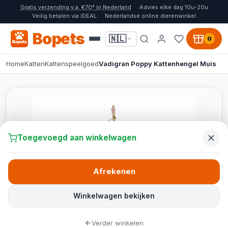
Gratis verzending v.a. €70* in Nederland
Advies elke dag 10u-20u
Veilig betalen via iDEAL
Nederlandse online dierenwinkel
Bopets
🇳🇱
0
Home
Katten
Kattenspeelgoed
Vadigran Poppy Kattenhengel Muis
Toegevoegd aan winkelwagen
Afrekenen
Winkelwagen bekijken
Verder winkelen