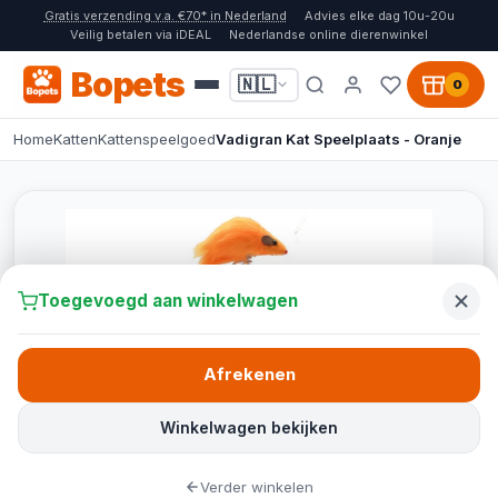
Gratis verzending v.a. €70* in Nederland
Advies elke dag 10u-20u
Veilig betalen via iDEAL
Nederlandse online dierenwinkel
Bopets
🇳🇱
0
Home
Katten
Kattenspeelgoed
Vadigran Kat Speelplaats - Oranje
Toegevoegd aan winkelwagen
Afrekenen
Winkelwagen bekijken
Verder winkelen