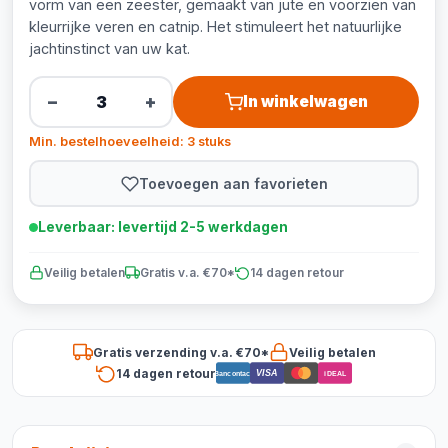
vorm van een zeester, gemaakt van jute en voorzien van
kleurrijke veren en catnip. Het stimuleert het natuurlijke
jachtinstinct van uw kat.
−
+
In winkelwagen
Min. bestelhoeveelheid: 3 stuks
Toevoegen aan favorieten
Leverbaar: levertijd 2-5 werkdagen
Veilig betalen
Gratis v.a. €70*
14 dagen retour
Gratis verzending v.a. €70*
Veilig betalen
14 dagen retour
VISA
Bancontact
iDEAL