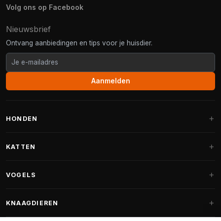
Volg ons op Facebook
Nieuwsbrief
Ontvang aanbiedingen en tips voor je huisdier.
Aanmelden
HONDEN
Hondenmanden
KATTEN
Hondenkussens
Krabpalen
VOGELS
Fantail hondenmanden
Krabpaal grote katten
Hondenvoer
Parkieten
KNAAGDIEREN
Krabpalen voor Maine Coon
Hondensnoepjes & Snacks
Vogelvoer binnenvogels