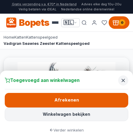
Gratis verzending v.a. €70* in Nederland
Advies elke dag 10u-20u
Veilig betalen via iDEAL
Nederlandse online dierenwinkel
Bopets
🇳🇱
0
Home
Katten
Kattenspeelgoed
Vadigran Seawies Zeester Kattenspeelgoed
Toegevoegd aan winkelwagen
Afrekenen
Winkelwagen bekijken
Verder winkelen