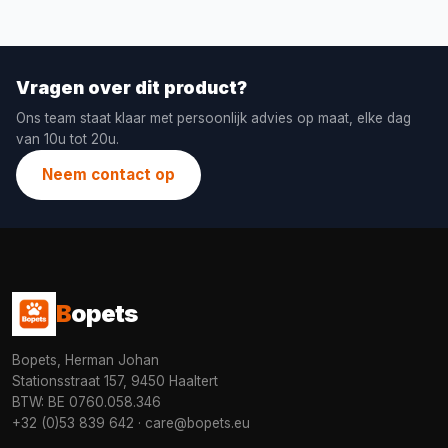
Vragen over dit product?
Ons team staat klaar met persoonlijk advies op maat, elke dag
van 10u tot 20u.
Neem contact op
B
opets
Bopets, Herman Johan
Stationsstraat 157, 9450 Haaltert
BTW: BE 0760.058.346
+32 (0)53 839 642
·
care@bopets.eu