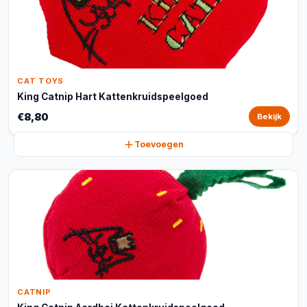
CAT TOYS
King Catnip Hart Kattenkruidspeelgoed
€8,80
Bekijk
Toevoegen
CATNIP