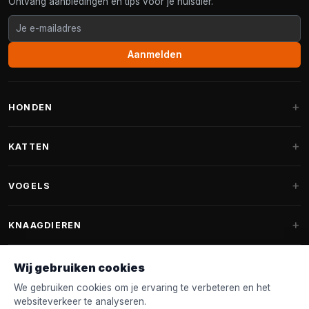
Ontvang aanbiedingen en tips voor je huisdier.
Aanmelden
HONDEN
Hondenmanden
KATTEN
Hondenkussens
Krabpalen
VOGELS
Fantail hondenmanden
Krabpaal grote katten
Hondenvoer
Parkieten
KNAAGDIEREN
Krabpalen voor Maine Coon
Hondensnoepjes & Snacks
Vogelvoer binnenvogels
Krabpaal onderdelen
Konijnenvoer
Wij gebruiken cookies
Hondenspeelgoed
Voederhuisjes
FANTAIL
Krabtonnen
Knaagdierenvoer
We gebruiken cookies om je ervaring te verbeteren en het
Halsband & Lijn
Nestkastjes & Nesting
websiteverkeer te analyseren.
Kattenmanden
Accessoires