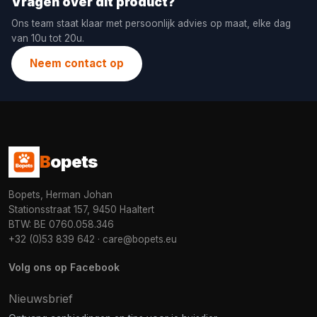
Vragen over dit product?
Ons team staat klaar met persoonlijk advies op maat, elke dag
van 10u tot 20u.
Neem contact op
B
opets
Bopets, Herman Johan
Stationsstraat 157, 9450 Haaltert
BTW: BE 0760.058.346
+32 (0)53 839 642
·
care@bopets.eu
Volg ons op Facebook
Nieuwsbrief