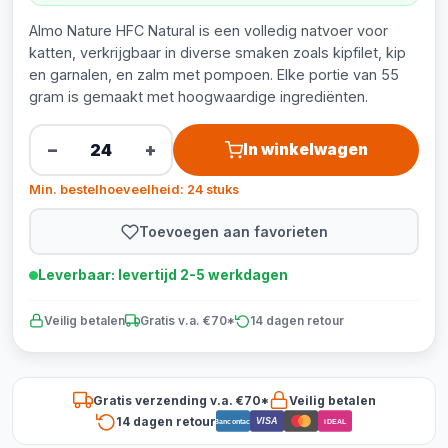
Almo Nature HFC Natural is een volledig natvoer voor
katten, verkrijgbaar in diverse smaken zoals kipfilet, kip
en garnalen, en zalm met pompoen. Elke portie van 55
gram is gemaakt met hoogwaardige ingrediënten.
−
+
In winkelwagen
Min. bestelhoeveelheid: 24 stuks
Toevoegen aan favorieten
Leverbaar: levertijd 2-5 werkdagen
Veilig betalen
Gratis v.a. €70*
14 dagen retour
Gratis verzending v.a. €70*
Veilig betalen
14 dagen retour
VISA
Bancontact
iDEAL