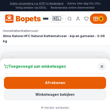
Gratis verzending v.a. €70* in Nederland
Advies elke dag 10u-20u
Veilig betalen via iDEAL
Nederlandse online dierenwinkel
Bopets
🇳🇱
0
Home
Katten
Kattenvoer
Almo Nature HFC Natural Kattennatvoer - kip en garnalen - 0.06
kg
Toegevoegd aan winkelwagen
Afrekenen
Winkelwagen bekijken
Verder winkelen