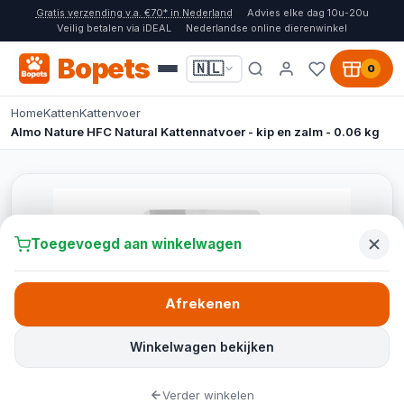
Gratis verzending v.a. €70* in Nederland
Advies elke dag 10u-20u
Veilig betalen via iDEAL
Nederlandse online dierenwinkel
Bopets
🇳🇱
0
Home
Katten
Kattenvoer
Almo Nature HFC Natural Kattennatvoer - kip en zalm - 0.06 kg
Toegevoegd aan winkelwagen
Afrekenen
Winkelwagen bekijken
Verder winkelen