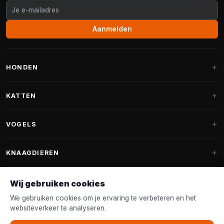
Aanmelden
HONDEN
Hondenmanden
KATTEN
Hondenkussens
Krabpalen
VOGELS
Fantail hondenmanden
Krabpaal grote katten
Hondenvoer
Parkieten
KNAAGDIEREN
Krabpalen voor Maine Coon
Hondensnoepjes & Snacks
Vogelvoer binnenvogels
Krabpaal onderdelen
Konijnenvoer
Wij gebruiken cookies
Hondenspeelgoed
Voederhuisjes
FANTAIL
Krabtonnen
Knaagdierenvoer
We gebruiken cookies om je ervaring te verbeteren en het
Halsband & Lijn
Nestkastjes & Nesting
websiteverkeer te analyseren.
Kattenmanden
Accessoires
Fantail hondenmanden
KLANTENSERVICE
Shampoo & Verzorging
Tuinvogelvoer