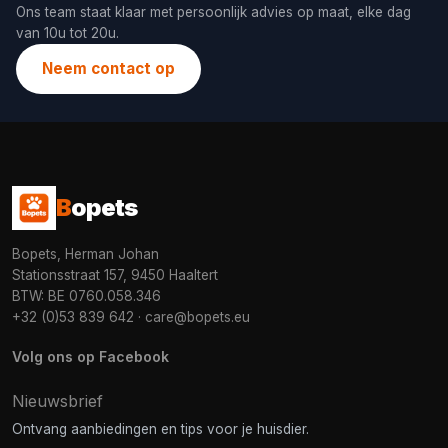
Ons team staat klaar met persoonlijk advies op maat, elke dag
van 10u tot 20u.
Neem contact op
B
opets
Bopets, Herman Johan
Stationsstraat 157, 9450 Haaltert
BTW: BE 0760.058.346
+32 (0)53 839 642
·
care@bopets.eu
Volg ons op Facebook
Nieuwsbrief
Ontvang aanbiedingen en tips voor je huisdier.