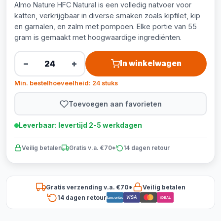
Almo Nature HFC Natural is een volledig natvoer voor
katten, verkrijgbaar in diverse smaken zoals kipfilet, kip
en garnalen, en zalm met pompoen. Elke portie van 55
gram is gemaakt met hoogwaardige ingrediënten.
−
+
In winkelwagen
Min. bestelhoeveelheid: 24 stuks
Toevoegen aan favorieten
Leverbaar: levertijd 2-5 werkdagen
Veilig betalen
Gratis v.a. €70*
14 dagen retour
Gratis verzending v.a. €70*
Veilig betalen
14 dagen retour
VISA
Bancontact
iDEAL