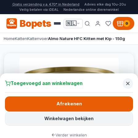
Gratis verzending v.a. €70* in Nederland
Advies elke dag 10u-20u
Veilig betalen via iDEAL
Nederlandse online dierenwinkel
Bopets
🇳🇱
0
Home
Katten
Kattenvoer
Almo Nature HFC Kitten met Kip - 150g
Toegevoegd aan winkelwagen
Afrekenen
Winkelwagen bekijken
Verder winkelen