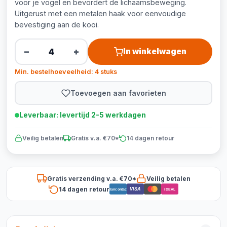
voor je vogel en bevordert de lichaamsbeweging.
Uitgerust met een metalen haak voor eenvoudige
bevestiging aan de kooi.
−
+
In winkelwagen
Min. bestelhoeveelheid: 4 stuks
Toevoegen aan favorieten
Leverbaar: levertijd 2-5 werkdagen
Veilig betalen
Gratis v.a. €70*
14 dagen retour
Gratis verzending v.a. €70*
Veilig betalen
14 dagen retour
VISA
Bancontact
iDEAL