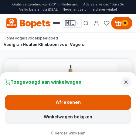
Gratis verzending v.a. €70* in Nederland
Advies elke dag 10u-20u
Veilig betalen via iDEAL
Nederlandse online dierenwinkel
Bopets
🇳🇱
0
Home
Vogels
Vogelspeelgoed
Vadigran Houten Klimboom voor Vogels
Toegevoegd aan winkelwagen
Afrekenen
Winkelwagen bekijken
Verder winkelen