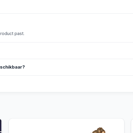
product past.
eschikbaar?