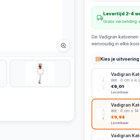
Levertijd 2-4 
Gratis verzending 
De Vadigran katoenen k
eenvoudig in elke koo
Kies je uitvoering
Vadigran Kato
Wit · 0 cm x 4 
€6,01
Leverbaar
Vadigran Kato
Wit · 0 cm x 14
€9,94
Leverbaar
Vadigran Kato