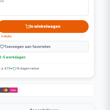
 cm
In winkelwagen
 3 stuks
Toevoegen aan favorieten
d 2-5 werkdagen
v.a. €70*
14 dagen retour
iDEAL