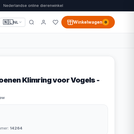
Nederlandse online dierenwinkel
🇳🇱
Winkelwagen
NL
0
oenen Klimring voor Vogels -
m
iew
mmer:
14264