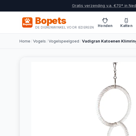
Gratis verzending v.a. €70* in Ne
Bopets
Honden
Katten
DE DIERENWINKEL VOOR IEDEREEN
Home
/
Vogels
/
Vogelspeelgoed
/
Vadigran Katoenen Klimrin