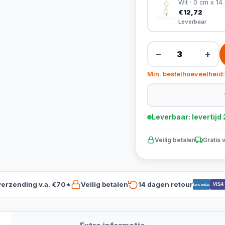
Wit · 0 cm x 14
€12,72
Leverbaar
−
+
Min. bestelhoeveelheid:
Leverbaar: levertij
Veilig betalen
Gratis 
verzending v.a. €70*
Veilig betalen
14 dagen retour
VISA
Bancontact