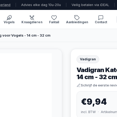
derland
|
Advies elke dag 10u-20u
|
Veilig betalen via iDEAL
|
Vogels
Knaagdieren
Fantail
Aanbiedingen
Contact
g voor Vogels - 14 cm - 32 cm
Vadigran
Vadigran Kat
14 cm - 32 c
Schrijf de eerste rev
€9,94
incl. BTW · Artikelnu