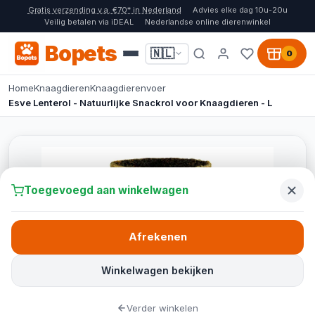
Gratis verzending v.a. €70* in Nederland
Advies elke dag 10u-20u
Veilig betalen via iDEAL
Nederlandse online dierenwinkel
Bopets
🇳🇱
0
Home
Knaagdieren
Knaagdierenvoer
Esve Lenterol - Natuurlijke Snackrol voor Knaagdieren - L
Toegevoegd aan winkelwagen
Afrekenen
Winkelwagen bekijken
Verder winkelen