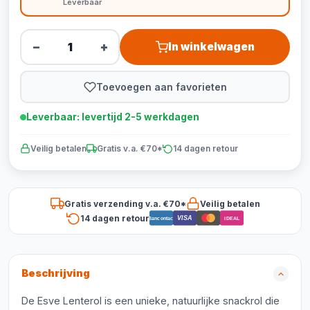
Leverbaar
−
+
In winkelwagen
Toevoegen aan favorieten
Leverbaar: levertijd 2-5 werkdagen
Veilig betalen
Gratis v.a. €70*
14 dagen retour
Gratis verzending v.a. €70*
Veilig betalen
14 dagen retour
VISA
Bancontact
iDEAL
Beschrijving
De Esve Lenterol is een unieke, natuurlijke snackrol die