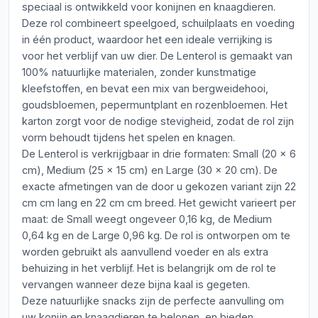
speciaal is ontwikkeld voor konijnen en knaagdieren.
Deze rol combineert speelgoed, schuilplaats en voeding
in één product, waardoor het een ideale verrijking is
voor het verblijf van uw dier. De Lenterol is gemaakt van
100% natuurlijke materialen, zonder kunstmatige
kleefstoffen, en bevat een mix van bergweidehooi,
goudsbloemen, pepermuntplant en rozenbloemen. Het
karton zorgt voor de nodige stevigheid, zodat de rol zijn
vorm behoudt tijdens het spelen en knagen.
De Lenterol is verkrijgbaar in drie formaten: Small (20 x 6
cm), Medium (25 x 15 cm) en Large (30 x 20 cm). De
exacte afmetingen van de door u gekozen variant zijn 22
cm cm lang en 22 cm cm breed. Het gewicht varieert per
maat: de Small weegt ongeveer 0,16 kg, de Medium
0,64 kg en de Large 0,96 kg. De rol is ontworpen om te
worden gebruikt als aanvullend voeder en als extra
behuizing in het verblijf. Het is belangrijk om de rol te
vervangen wanneer deze bijna kaal is gegeten.
Deze natuurlijke snacks zijn de perfecte aanvulling om
uw konijn en knaagdieren te belonen, en bieden