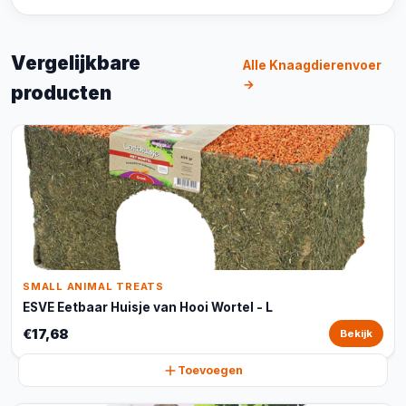
Vergelijkbare
Alle Knaagdierenvoer
→
producten
SMALL ANIMAL TREATS
ESVE Eetbaar Huisje van Hooi Wortel - L
€17,68
Bekijk
Toevoegen