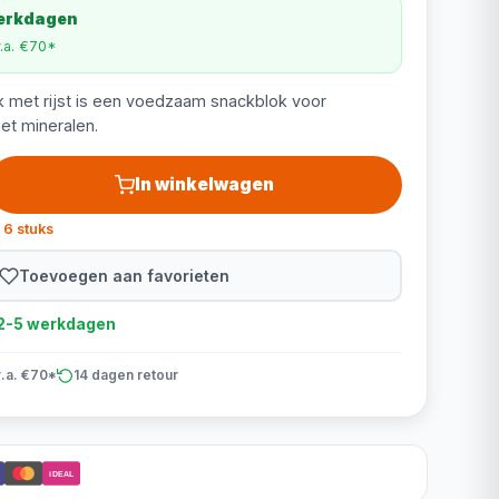
werkdagen
v.a. €70*
k met rijst is een voedzaam snackblok voor
et mineralen.
In winkelwagen
 6 stuks
Toevoegen aan favorieten
d 2-5 werkdagen
v.a. €70*
14 dagen retour
iDEAL