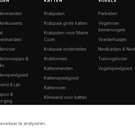
DEN
KATTEN
VOGELS
denmanden
Krabpalen
Parkieten
enkussens
Krabpaal grote katten
Vogelvoer
binnenvogels
il
Krabpalen voor Maine
denmanden
Coon
Voederhuisjes
denvoer
Krabpaal onderdelen
Nestkastjes & Nes
ensnoepjes &
Krabtonnen
Tuinvogelvoer
ks
Kattenmanden
Vogelspeelgoed
denspeelgoed
Kattenspeelgoed
band & Lijn
Kattenvoer
mpoo &
Klimwand voor katten
orging
teverkeer te analyseren.