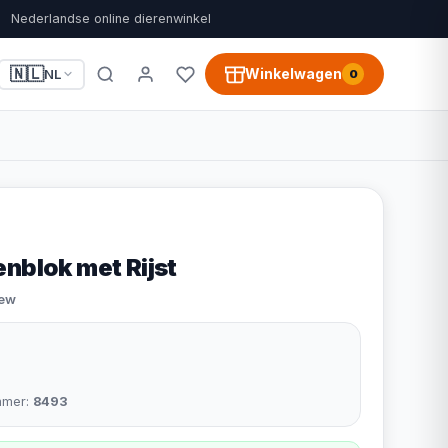
Nederlandse online dierenwinkel
🇳🇱
Winkelwagen
NL
0
nblok met Rijst
iew
mmer:
8493