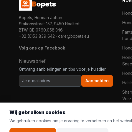
HON
B
opets
Hon
Bopets, Herman Johan
Hond
Stationsstraat 157, 9450 Haaltert
BTW: BE 0760.058.346
Fanta
+32 (0)53 839 642
·
care@bopets.eu
hon
Volg ons op Facebook
Hon
Hond
Nieuwsbrief
Snac
Ontvang aanbiedingen en tips voor je huisdier.
Hon
Aanmelden
Hals
Sha
Verz
Wij gebruiken cookies
We gebruiken cookies om je ervaring te verbeteren en het websi