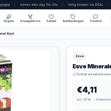
derland
|
Advies elke dag 10u-20u
|
Veilig betalen via iDEAL
|
Vogels
Knaagdieren
Fantail
Aanbiedingen
Contact
met Rijst
Esve
Esve Minerale
Schrijf de eerste rev
€4,11
incl. BTW · Artikelnu