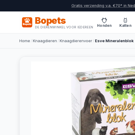
Gratis verzending v.a. €70* in Ne
Bopets
Honden
Katten
DE DIERENWINKEL VOOR IEDEREEN
Home
/
Knaagdieren
/
Knaagdierenvoer
/
Esve Mineralenblok 