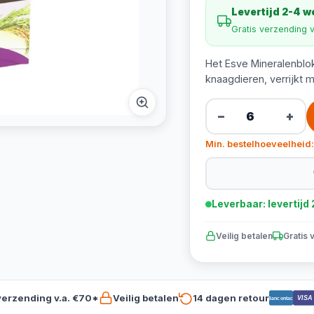
Levertijd 2-4 
Gratis verzending 
Het Esve Mineralenblo
knaagdieren, verrijkt m
−
+
Min. bestelhoeveelheid:
Leverbaar: levertij
Veilig betalen
Gratis 
verzending v.a. €70*
Veilig betalen
14 dagen retour
VISA
Bancontact