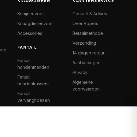
KNAAGDIEREN
KLANTENSERVICE
Konijnenvoer
Contact & Advies
Knaagdierenvoer
Over Bopets
Accessoires
Betaalmethode
Verzending
FANTAIL
ting
14 dagen retour
Fantail
Aanbiedingen
hondenmanden
Privacy
Fantail
Algemene
hondenkussens
voorwaarden
Fantail
vervanghoezen
Cat Climb Fantail