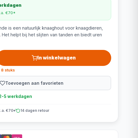
werkdagen
v.a. €70*
de is een natuurlijk knaaghout voor knaagdieren,
Het helpt bij het slijten van tanden en biedt uren
In winkelwagen
 8 stuks
Toevoegen aan favorieten
d 2-5 werkdagen
v.a. €70*
14 dagen retour
iDEAL