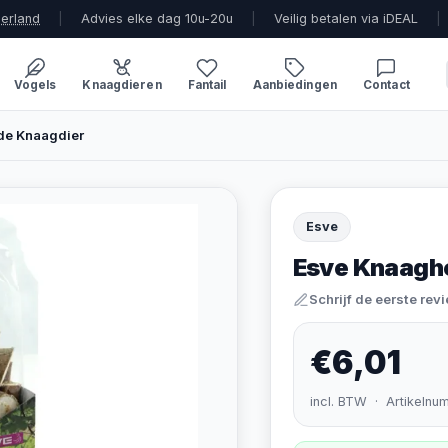
derland
|
Advies elke dag 10u-20u
|
Veilig betalen via iDEAL
|
Vogels
Knaagdieren
Fantail
Aanbiedingen
Contact
de Knaagdier
Esve
Esve Knaagho
Schrijf de eerste rev
€6,01
incl. BTW · Artikelnu