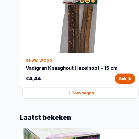
GNAW WOOD
Vadigran Knaaghout Hazelnoot - 15 cm
€4,44
Bekijk
Toevoegen
Laatst bekeken