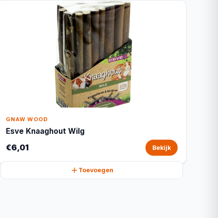
GNAW WOOD
Esve Knaaghout Wilg
€6,01
Bekijk
Toevoegen