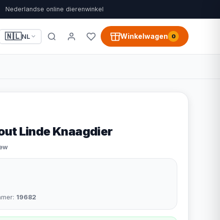
Nederlandse online dierenwinkel
🇳🇱
Winkelwagen
NL
0
ut Linde Knaagdier
iew
mmer:
19682