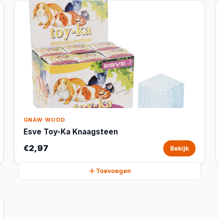
GNAW WOOD
Esve Toy-Ka Knaagsteen
€2,97
Bekijk
Toevoegen