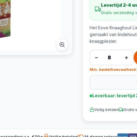
Levertijd 2-4 
Gratis verzending 
Het Esve Knaaghout Lin
gemaakt van lindehout. 
knaagplezier.
−
+
Min. bestelhoeveelheid:
Leverbaar: levertij
Veilig betalen
Gratis 
verzending v.a. €70*
Veilig betalen
14 dagen retour
VISA
Bancontact