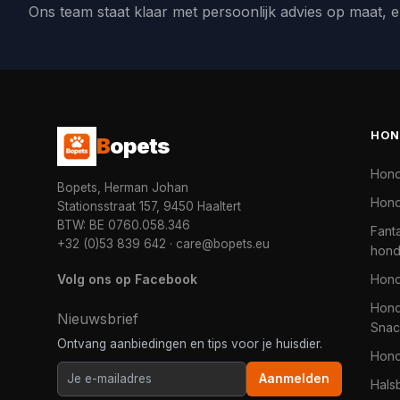
Ons team staat klaar met persoonlijk advies op maat, e
HON
B
opets
Hon
Bopets, Herman Johan
Hond
Stationsstraat 157, 9450 Haaltert
BTW: BE 0760.058.346
Fanta
+32 (0)53 839 642
·
care@bopets.eu
hon
Volg ons op Facebook
Hon
Hond
Nieuwsbrief
Snac
Ontvang aanbiedingen en tips voor je huisdier.
Hon
Aanmelden
Hals