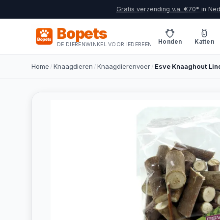
Gratis verzending v.a. €70* in Ne
Bopets
Honden
Katten
DE DIERENWINKEL VOOR IEDEREEN
Home
/
Knaagdieren
/
Knaagdierenvoer
/
Esve Knaaghout Lin