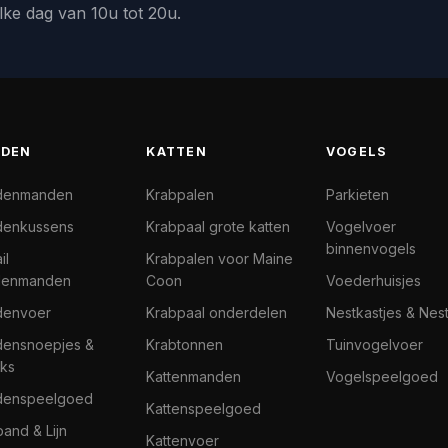
lke dag van 10u tot 20u.
DEN
KATTEN
VOGELS
denmanden
Krabpalen
Parkieten
enkussens
Krabpaal grote katten
Vogelvoer
binnenvogels
il
Krabpalen voor Maine
denmanden
Coon
Voederhuisjes
denvoer
Krabpaal onderdelen
Nestkastjes & Nes
ensnoepjes &
Krabtonnen
Tuinvogelvoer
ks
Kattenmanden
Vogelspeelgoed
denspeelgoed
Kattenspeelgoed
band & Lijn
Kattenvoer