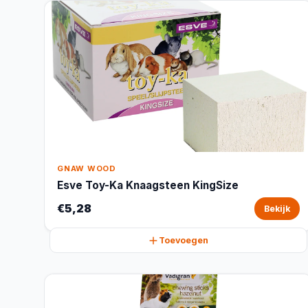
GNAW WOOD
Esve Toy-Ka Knaagsteen KingSize
€5,28
Bekijk
Toevoegen