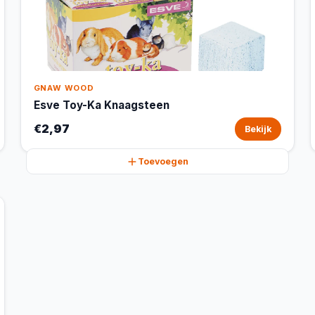
GNAW WOOD
Esve Toy-Ka Knaagsteen
€2,97
Bekijk
Toevoegen