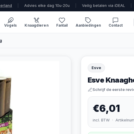
derland
|
Advies elke dag 10u-20u
|
Veilig betalen via iDEAL
|
Vogels
Knaagdieren
Fantail
Aanbiedingen
Contact
g
Esve
Esve Knaagh
Schrijf de eerste rev
€6,01
incl. BTW · Artikelnu