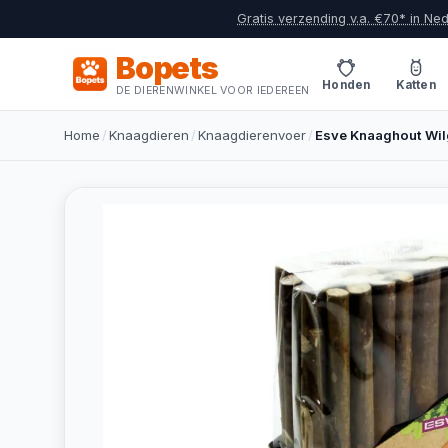
Gratis verzending v.a. €70* in Ne
Bopets
Honden
Katten
DE DIERENWINKEL VOOR IEDEREEN
Home
/
Knaagdieren
/
Knaagdierenvoer
/
Esve Knaaghout Wil