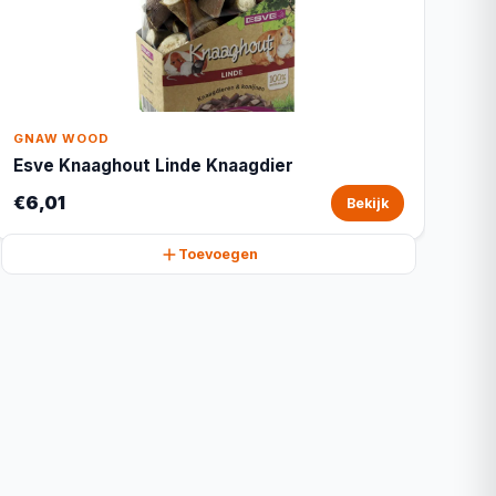
GNAW WOOD
Esve Knaaghout Linde Knaagdier
€6,01
Bekijk
Toevoegen