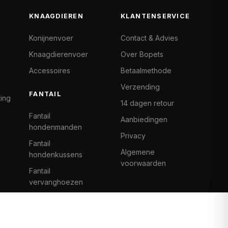
KNAAGDIEREN
KLANTENSERVICE
Konijnenvoer
Contact & Advies
Knaagdierenvoer
Over Bopets
Accessoires
Betaalmethode
Verzending
FANTAIL
ting
14 dagen retour
Fantail
Aanbiedingen
hondenmanden
Privacy
Fantail
Algemene
hondenkussens
voorwaarden
Fantail
vervanghoezen
Cat Climb Fantail