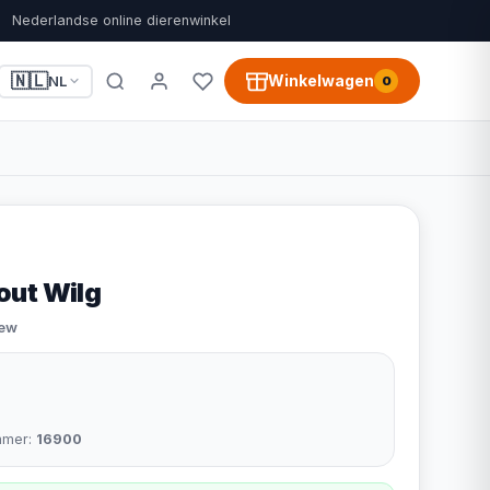
Nederlandse online dierenwinkel
🇳🇱
Winkelwagen
NL
0
out Wilg
iew
mmer:
16900