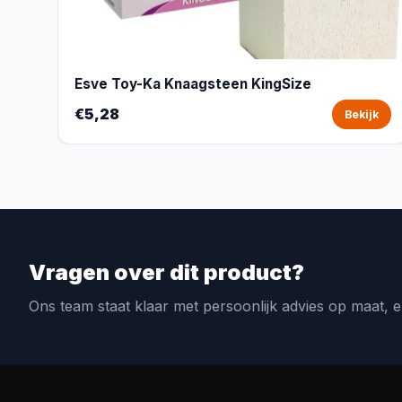
Esve Toy-Ka Knaagsteen KingSize
€5,28
Bekijk
Vragen over dit product?
Ons team staat klaar met persoonlijk advies op maat, e