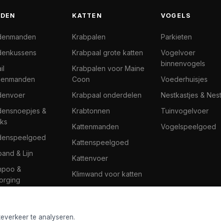
DEN
KATTEN
VOGELS
denmanden
Krabpalen
Parkieten
enkussens
Krabpaal grote katten
Vogelvoer
binnenvogels
il
Krabpalen voor Maine
denmanden
Coon
Voederhuisjes
denvoer
Krabpaal onderdelen
Nestkastjes & Nes
ensnoepjes &
Krabtonnen
Tuinvogelvoer
ks
Kattenmanden
Vogelspeelgoed
denspeelgoed
Kattenspeelgoed
band & Lijn
Kattenvoer
mpoo &
Klimwand voor katten
orging
teverkeer te analyseren.