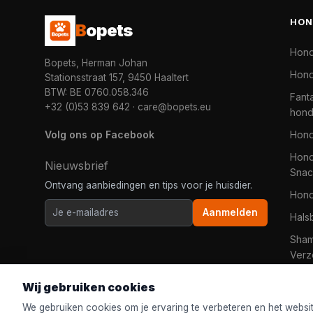
HON
B
opets
Hon
Bopets, Herman Johan
Hond
Stationsstraat 157, 9450 Haaltert
BTW: BE 0760.058.346
Fanta
+32 (0)53 839 642
·
care@bopets.eu
hon
Volg ons op Facebook
Hon
Hond
Nieuwsbrief
Snac
Ontvang aanbiedingen en tips voor je huisdier.
Hon
Aanmelden
Hals
Sha
Verz
Wij gebruiken cookies
We gebruiken cookies om je ervaring te verbeteren en het websi