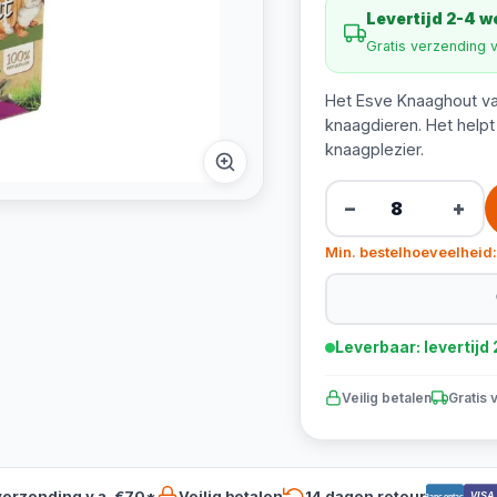
Levertijd 2-4 
Gratis verzending 
Het Esve Knaaghout van
knaagdieren. Het helpt 
knaagplezier.
−
+
Min. bestelhoeveelheid:
Leverbaar: levertij
Veilig betalen
Gratis 
verzending v.a. €70*
Veilig betalen
14 dagen retour
VISA
Bancontact