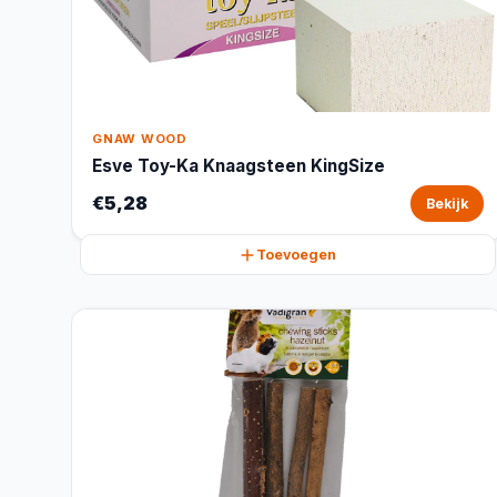
GNAW WOOD
Esve Toy-Ka Knaagsteen KingSize
€5,28
Bekijk
Toevoegen