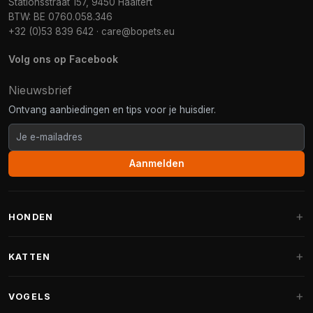
Stationsstraat 157, 9450 Haaltert
BTW: BE 0760.058.346
+32 (0)53 839 642
·
care@bopets.eu
Volg ons op Facebook
Nieuwsbrief
Ontvang aanbiedingen en tips voor je huisdier.
Aanmelden
HONDEN
Hondenmanden
KATTEN
Hondenkussens
Krabpalen
VOGELS
Fantail hondenmanden