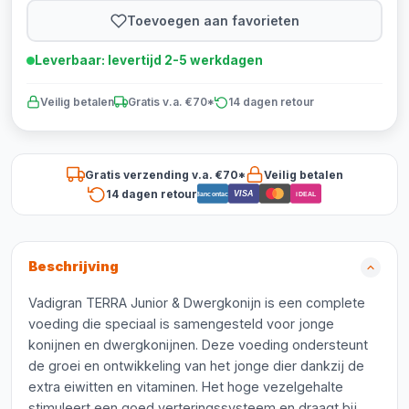
Toevoegen aan favorieten
Leverbaar: levertijd 2-5 werkdagen
Veilig betalen
Gratis v.a. €70*
14 dagen retour
Gratis verzending v.a. €70*
Veilig betalen
14 dagen retour
VISA
Bancontact
iDEAL
Beschrijving
Vadigran TERRA Junior & Dwergkonijn is een complete
voeding die speciaal is samengesteld voor jonge
konijnen en dwergkonijnen. Deze voeding ondersteunt
de groei en ontwikkeling van het jonge dier dankzij de
extra eiwitten en vitaminen. Het hoge vezelgehalte
stimuleert een goed verteringssysteem en draagt bij