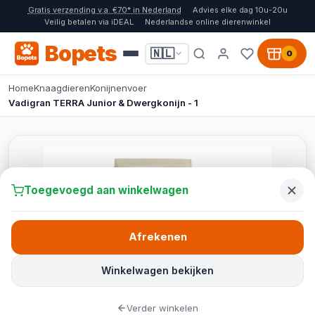
Gratis verzending v.a. €70* in Nederland
Advies elke dag 10u-20u
Veilig betalen via iDEAL
Nederlandse online dierenwinkel
Bopets
🇳🇱
0
Home
Knaagdieren
Konijnenvoer
Vadigran TERRA Junior & Dwergkonijn - 1
Toegevoegd aan winkelwagen
Afrekenen
Winkelwagen bekijken
Verder winkelen