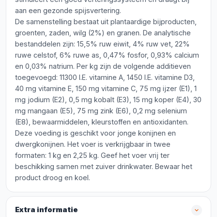
aan een gezonde spijsvertering.
De samenstelling bestaat uit plantaardige bijproducten,
groenten, zaden, wilg (2%) en granen. De analytische
bestanddelen zijn: 15,5% ruw eiwit, 4% ruw vet, 22%
ruwe celstof, 6% ruwe as, 0,47% fosfor, 0,93% calcium
en 0,03% natrium. Per kg zijn de volgende additieven
toegevoegd: 11300 I.E. vitamine A, 1450 I.E. vitamine D3,
40 mg vitamine E, 150 mg vitamine C, 75 mg ijzer (E1), 1
mg jodium (E2), 0,5 mg kobalt (E3), 15 mg koper (E4), 30
mg mangaan (E5), 75 mg zink (E6), 0,2 mg selenium
(E8), bewaarmiddelen, kleurstoffen en antioxidanten.
Deze voeding is geschikt voor jonge konijnen en
dwergkonijnen. Het voer is verkrijgbaar in twee
formaten: 1 kg en 2,25 kg. Geef het voer vrij ter
beschikking samen met zuiver drinkwater. Bewaar het
product droog en koel.
Extra informatie