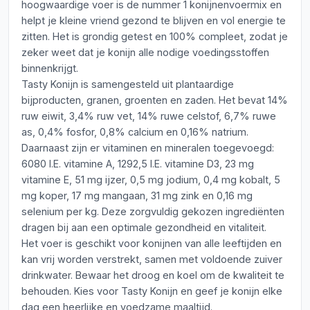
hoogwaardige voer is de nummer 1 konijnenvoermix en
helpt je kleine vriend gezond te blijven en vol energie te
zitten. Het is grondig getest en 100% compleet, zodat je
zeker weet dat je konijn alle nodige voedingsstoffen
binnenkrijgt.
Tasty Konijn is samengesteld uit plantaardige
bijproducten, granen, groenten en zaden. Het bevat 14%
ruw eiwit, 3,4% ruw vet, 14% ruwe celstof, 6,7% ruwe
as, 0,4% fosfor, 0,8% calcium en 0,16% natrium.
Daarnaast zijn er vitaminen en mineralen toegevoegd:
6080 I.E. vitamine A, 1292,5 I.E. vitamine D3, 23 mg
vitamine E, 51 mg ijzer, 0,5 mg jodium, 0,4 mg kobalt, 5
mg koper, 17 mg mangaan, 31 mg zink en 0,16 mg
selenium per kg. Deze zorgvuldig gekozen ingrediënten
dragen bij aan een optimale gezondheid en vitaliteit.
Het voer is geschikt voor konijnen van alle leeftijden en
kan vrij worden verstrekt, samen met voldoende zuiver
drinkwater. Bewaar het droog en koel om de kwaliteit te
behouden. Kies voor Tasty Konijn en geef je konijn elke
dag een heerlijke en voedzame maaltijd.