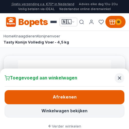
Gratis verzending v.a. €70* in Nederland
Advies elke dag 10u-20u
Veilig betalen via iDEAL
Nederlandse online dierenwinkel
Bopets
🇳🇱
0
Home
Knaagdieren
Konijnenvoer
Tasty Konijn Volledig Voer - 4,5 kg
Toegevoegd aan winkelwagen
Afrekenen
Winkelwagen bekijken
Verder winkelen