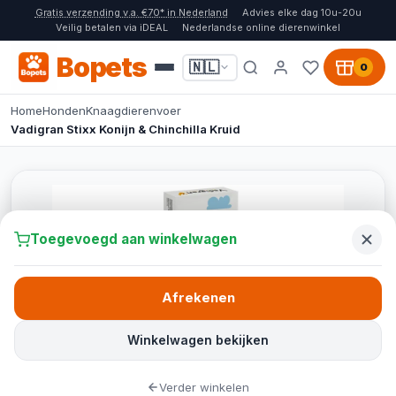
Gratis verzending v.a. €70* in Nederland
Advies elke dag 10u-20u
Veilig betalen via iDEAL
Nederlandse online dierenwinkel
Bopets
🇳🇱
0
Home
Honden
Knaagdierenvoer
Vadigran Stixx Konijn & Chinchilla Kruid
Toegevoegd aan winkelwagen
Afrekenen
Winkelwagen bekijken
Verder winkelen