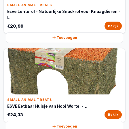
SMALL ANIMAL TREATS
Esve Lenterol - Natuurlijke Snackrol voor Knaagdieren -
L
€20,99
Bekijk
Toevoegen
SMALL ANIMAL TREATS
ESVE Eetbaar Huisje van Hooi Wortel - L
€24,33
Bekijk
Toevoegen