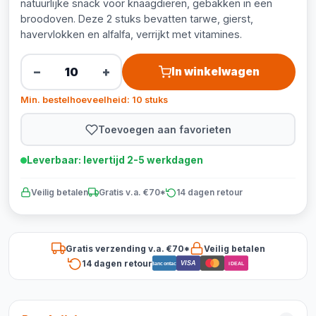
natuurlijke snack voor knaagdieren, gebakken in een
broodoven. Deze 2 stuks bevatten tarwe, gierst,
havervlokken en alfalfa, verrijkt met vitamines.
−
+
In winkelwagen
Min. bestelhoeveelheid: 10 stuks
Toevoegen aan favorieten
Leverbaar: levertijd 2-5 werkdagen
Veilig betalen
Gratis v.a. €70*
14 dagen retour
Gratis verzending v.a. €70*
Veilig betalen
14 dagen retour
VISA
Bancontact
iDEAL