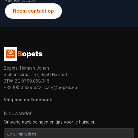
van 10u tot 20u.
Neem contact op
B
opets
Bopets, Herman Johan
Stationsstraat 157, 9450 Haaltert
BTW: BE 0760.058.346
+32 (0)53 839 642
·
care@bopets.eu
Volg ons op Facebook
Nieuwsbrief
Ontvang aanbiedingen en tips voor je huisdier.