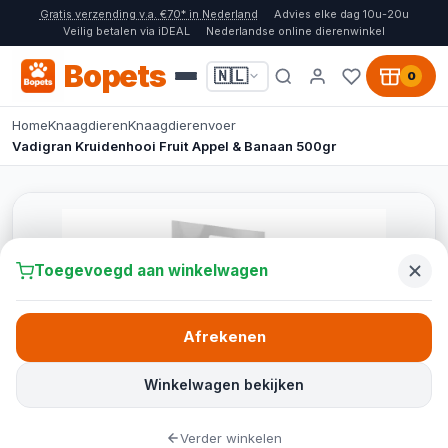
Gratis verzending v.a. €70* in Nederland
Advies elke dag 10u-20u
Veilig betalen via iDEAL
Nederlandse online dierenwinkel
Bopets
🇳🇱
0
Home
Knaagdieren
Knaagdierenvoer
Vadigran Kruidenhooi Fruit Appel & Banaan 500gr
Toegevoegd aan winkelwagen
Afrekenen
Winkelwagen bekijken
Verder winkelen