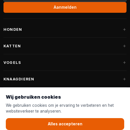
Aanmelden
HONDEN
Hondenmanden
KATTEN
Hondenkussens
Krabpalen
VOGELS
Fantail hondenmanden
Krabpaal grote katten
Hondenvoer
Parkieten
KNAAGDIEREN
Krabpalen voor Maine Coon
Hondensnoepjes & Snacks
Vogelvoer binnenvogels
Krabpaal onderdelen
Konijnenvoer
Wij gebruiken cookies
Hondenspeelgoed
Voederhuisjes
FANTAIL
Krabtonnen
Knaagdierenvoer
We gebruiken cookies om je ervaring te verbeteren en het
Halsband & Lijn
Nestkastjes & Nesting
websiteverkeer te analyseren.
Kattenmanden
Accessoires
Fantail hondenmanden
KLANTENSERVICE
Shampoo & Verzorging
Tuinvogelvoer
Kattenspeelgoed
Alles accepteren
Fantail hondenkussens
Vogelspeelgoed