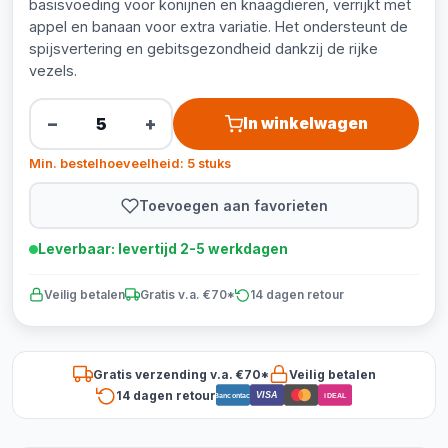
basisvoeding voor konijnen en knaagdieren, verrijkt met
appel en banaan voor extra variatie. Het ondersteunt de
spijsvertering en gebitsgezondheid dankzij de rijke
vezels.
−
+
In winkelwagen
Min. bestelhoeveelheid: 5 stuks
Toevoegen aan favorieten
Leverbaar: levertijd 2-5 werkdagen
Veilig betalen
Gratis v.a. €70*
14 dagen retour
Gratis verzending v.a. €70*
Veilig betalen
14 dagen retour
VISA
Bancontact
iDEAL