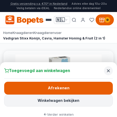
Gratis verzending v.a. €70* in Nederland
Advies elke dag 10u-20u
Veilig betalen via iDEAL
Nederlandse online dierenwinkel
Bopets
🇳🇱
0
Home
Knaagdieren
Knaagdierenvoer
Vadigran Stixx Konijn, Cavia, Hamster Honing & Fruit (2 in 1)
Toegevoegd aan winkelwagen
Afrekenen
Winkelwagen bekijken
Verder winkelen