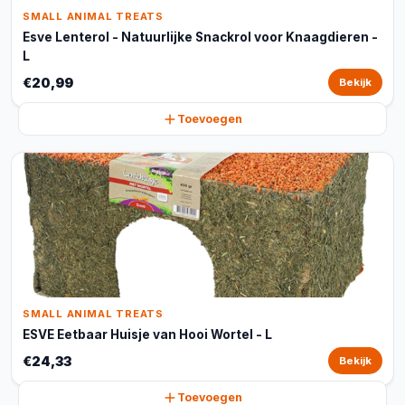
SMALL ANIMAL TREATS
Esve Lenterol - Natuurlijke Snackrol voor Knaagdieren -
L
€20,99
Bekijk
Toevoegen
SMALL ANIMAL TREATS
ESVE Eetbaar Huisje van Hooi Wortel - L
€24,33
Bekijk
Toevoegen