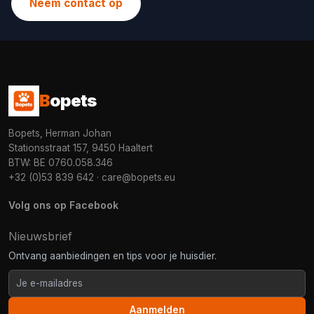
Neem contact op
B
opets
Bopets, Herman Johan
Stationsstraat 157, 9450 Haaltert
BTW: BE 0760.058.346
+32 (0)53 839 642
·
care@bopets.eu
Volg ons op Facebook
Nieuwsbrief
Ontvang aanbiedingen en tips voor je huisdier.
Aanmelden