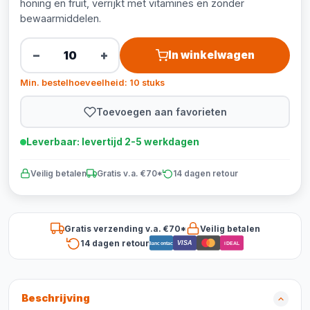
honing en fruit, verrijkt met vitamines en zonder
bewaarmiddelen.
−
+
In winkelwagen
Min. bestelhoeveelheid: 10 stuks
Toevoegen aan favorieten
Leverbaar: levertijd 2-5 werkdagen
Veilig betalen
Gratis v.a. €70*
14 dagen retour
Gratis verzending v.a. €70*
Veilig betalen
14 dagen retour
VISA
Bancontact
iDEAL
Beschrijving