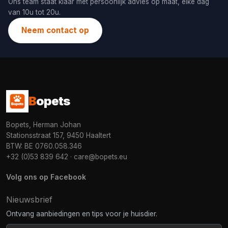
Ons team staat klaar met persoonlijk advies op maat, elke dag
van 10u tot 20u.
Neem contact op
B
opets
Bopets, Herman Johan
Stationsstraat 157, 9450 Haaltert
BTW: BE 0760.058.346
+32 (0)53 839 642
·
care@bopets.eu
Volg ons op Facebook
Nieuwsbrief
Ontvang aanbiedingen en tips voor je huisdier.