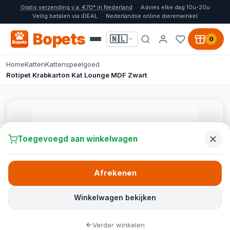
Gratis verzending v.a. €70* in Nederland
Advies elke dag 10u-20u
Veilig betalen via iDEAL
Nederlandse online dierenwinkel
Bopets
🇳🇱
0
Home
Katten
Kattenspeelgoed
Rotipet Krabkarton Kat Lounge MDF Zwart
Toegevoegd aan winkelwagen
Afrekenen
Winkelwagen bekijken
Verder winkelen