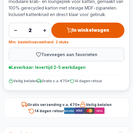
modulaire krab- en loungeplek voor katten, gemaakt van
100% gerecycled karton met stevige MDF-zijpanelen.
Inclusief kattenkruid en direct klaar voor gebruik.
−
+
In winkelwagen
Min. bestelhoeveelheid: 2 stuks
Toevoegen aan favorieten
Leverbaar: levertijd 2-5 werkdagen
Veilig betalen
Gratis v.a. €70*
14 dagen retour
Gratis verzending v.a. €70*
Veilig betalen
14 dagen retour
VISA
Bancontact
iDEAL