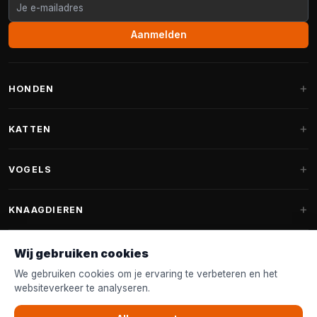
Aanmelden
HONDEN
Hondenmanden
KATTEN
Hondenkussens
Krabpalen
VOGELS
Fantail hondenmanden
Krabpaal grote katten
Hondenvoer
Parkieten
KNAAGDIEREN
Krabpalen voor Maine Coon
Hondensnoepjes & Snacks
Vogelvoer binnenvogels
Krabpaal onderdelen
Konijnenvoer
Wij gebruiken cookies
Hondenspeelgoed
Voederhuisjes
FANTAIL
Krabtonnen
Knaagdierenvoer
We gebruiken cookies om je ervaring te verbeteren en het
Halsband & Lijn
Nestkastjes & Nesting
websiteverkeer te analyseren.
Kattenmanden
Accessoires
Fantail hondenmanden
KLANTENSERVICE
Shampoo & Verzorging
Tuinvogelvoer