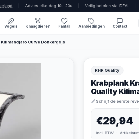
derland
|
Advies elke dag 10u-20u
|
Veilig betalen via iDEAL
|
Vogels
Knaagdieren
Fantail
Aanbiedingen
Contact
 Kilimandjaro Curve Donkergrijs
RHR Quality
Krabplank Kr
Quality Kilim
Schrijf de eerste rev
€29,94
incl. BTW · Artikelnu