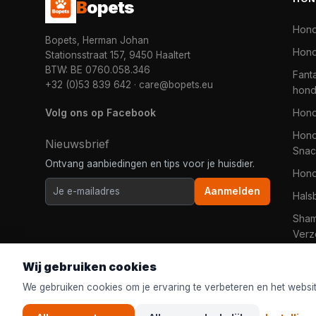
B
opets
Hon
Bopets, Herman Johan
Hond
Stationsstraat 157, 9450 Haaltert
BTW: BE 0760.058.346
Fanta
+32 (0)53 839 642
·
care@bopets.eu
hon
Volg ons op Facebook
Hon
Hond
Nieuwsbrief
Snac
Ontvang aanbiedingen en tips voor je huisdier.
Hon
Aanmelden
Hals
Sha
Verz
Wij gebruiken cookies
We gebruiken cookies om je ervaring te verbeteren en het websi