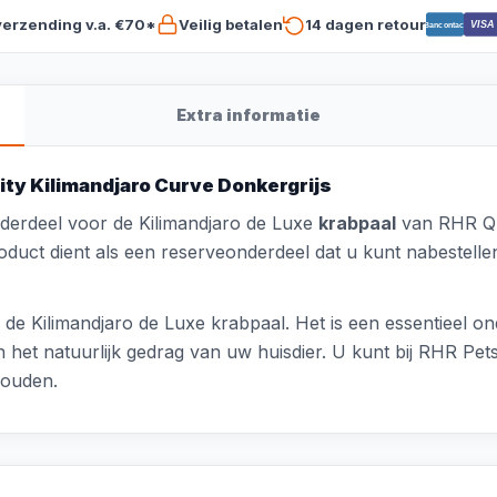
verzending v.a. €70*
Veilig betalen
14 dagen retour
VISA
Bancontact
Extra informatie
ity Kilimandjaro Curve Donkergrijs
derdeel voor de Kilimandjaro de Luxe
krabpaal
van RHR Qua
 product dient als een reserveonderdeel dat u kunt nabestel
j de Kilimandjaro de Luxe krabpaal. Het is een essentieel 
n het natuurlijk gedrag van uw huisdier. U kunt bij RHR Pe
houden.