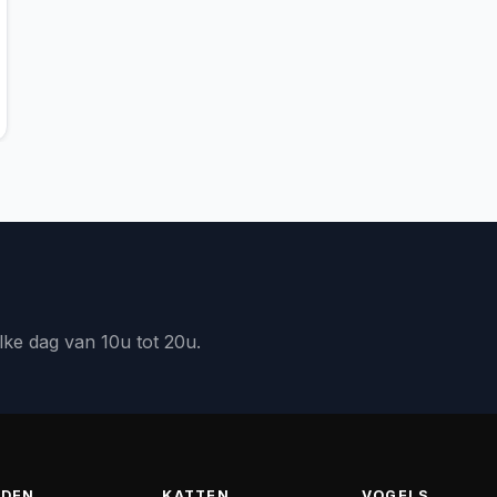
lke dag van 10u tot 20u.
DEN
KATTEN
VOGELS