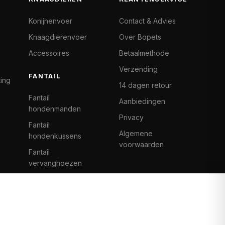
Konijnenvoer
Contact & Advies
Knaagdierenvoer
Over Bopets
Accessoires
Betaalmethode
Verzending
FANTAIL
ting
14 dagen retour
Fantail
Aanbiedingen
hondenmanden
Privacy
Fantail
Algemene
hondenkussens
voorwaarden
Fantail
vervanghoezen
Cat Climb Fantail