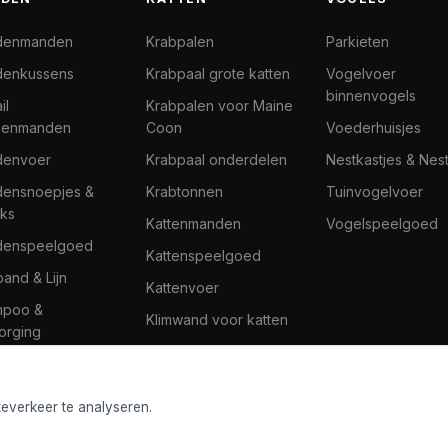
denmanden
Krabpalen
Parkieten
enkussens
Krabpaal grote katten
Vogelvoer
binnenvogels
il
Krabpalen voor Maine
denmanden
Coon
Voederhuisjes
denvoer
Krabpaal onderdelen
Nestkastjes & Nes
ensnoepjes &
Krabtonnen
Tuinvogelvoer
ks
Kattenmanden
Vogelspeelgoed
denspeelgoed
Kattenspeelgoed
band & Lijn
Kattenvoer
mpoo &
Klimwand voor katten
orging
teverkeer te analyseren.