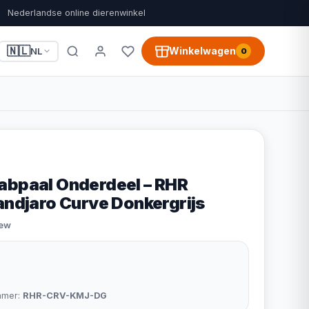
Nederlandse online dierenwinkel
🇳🇱
Winkelwagen
NL
0
abpaal Onderdeel – RHR
andjaro Curve Donkergrijs
iew
mmer:
RHR-CRV-KMJ-DG