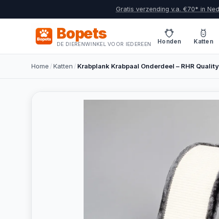
Gratis verzending v.a. €70* in Ne
Bopets
Honden
Katten
DE DIERENWINKEL VOOR IEDEREEN
Home
/
Katten
/
Krabplank Krabpaal Onderdeel – RHR Quality