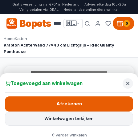
Gratis verzending v.a. €70* in Nederland
Advies elke dag 10u-20u
Veilig betalen via iDEAL
Nederlandse online dierenwinkel
Bopets
🇳🇱
0
Home
Katten
Krabton Achterwand 77x40 cm Lichtgrijs – RHR Quality
Penthouse
Toegevoegd aan winkelwagen
Afrekenen
Winkelwagen bekijken
Verder winkelen