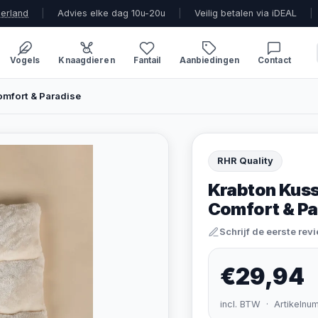
derland
|
Advies elke dag 10u-20u
|
Veilig betalen via iDEAL
|
Vogels
Knaagdieren
Fantail
Aanbiedingen
Contact
omfort & Paradise
RHR Quality
Krabton Kuss
Comfort & Pa
Schrijf de eerste rev
€29,94
incl. BTW · Artikelnu