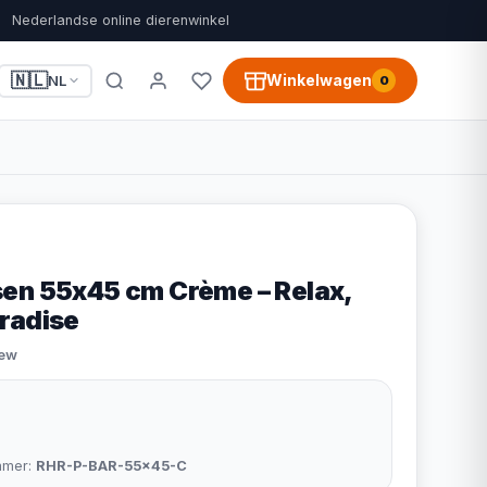
Nederlandse online dierenwinkel
🇳🇱
Winkelwagen
NL
0
en 55x45 cm Crème – Relax,
radise
iew
mmer:
RHR-P-BAR-55x45-C