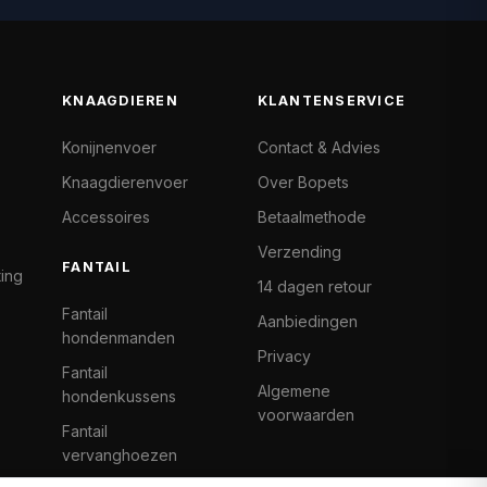
KNAAGDIEREN
KLANTENSERVICE
Konijnenvoer
Contact & Advies
Knaagdierenvoer
Over Bopets
Accessoires
Betaalmethode
Verzending
FANTAIL
ting
14 dagen retour
Fantail
Aanbiedingen
hondenmanden
Privacy
Fantail
Algemene
hondenkussens
voorwaarden
Fantail
vervanghoezen