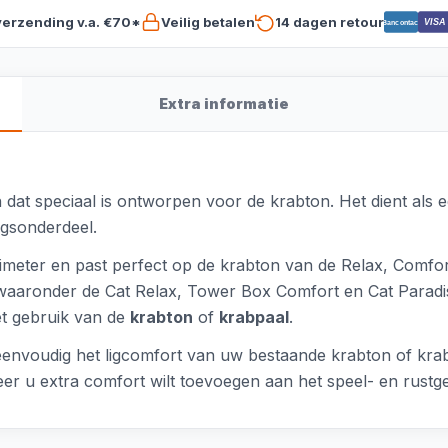
verzending v.a. €70*
Veilig betalen
14 dagen retour
VISA
Bancontact
Extra informatie
 dat speciaal is ontworpen voor de krabton. Het dient als 
ngsonderdeel.
imeter en past perfect op de krabton van de Relax, Comfor
 waaronder de Cat Relax, Tower Box Comfort en Cat Paradis
et gebruik van de
krabton
of
krabpaal
.
 eenvoudig het ligcomfort van uw bestaande krabton of kra
r u extra comfort wilt toevoegen aan het speel- en rustge