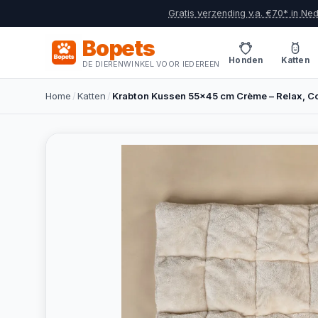
Gratis verzending v.a. €70* in Ne
Bopets
Honden
Katten
DE DIERENWINKEL VOOR IEDEREEN
Home
/
Katten
/
Krabton Kussen 55x45 cm Crème – Relax, C