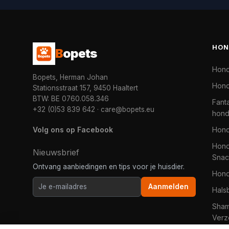
HON
B
opets
Hon
Bopets, Herman Johan
Hond
Stationsstraat 157, 9450 Haaltert
BTW: BE 0760.058.346
Fanta
+32 (0)53 839 642
·
care@bopets.eu
hon
Volg ons op Facebook
Hon
Hond
Nieuwsbrief
Snac
Ontvang aanbiedingen en tips voor je huisdier.
Hon
Aanmelden
Hals
Sha
Verz