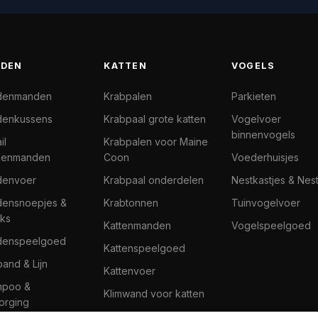
DEN
KATTEN
VOGELS
denmanden
Krabpalen
Parkieten
enkussens
Krabpaal grote katten
Vogelvoer
binnenvogels
il
Krabpalen voor Maine
denmanden
Coon
Voederhuisjes
denvoer
Krabpaal onderdelen
Nestkastjes & Nes
ensnoepjes &
Krabtonnen
Tuinvogelvoer
ks
Kattenmanden
Vogelspeelgoed
denspeelgoed
Kattenspeelgoed
band & Lijn
Kattenvoer
mpoo &
Klimwand voor katten
orging