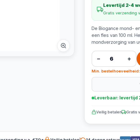
Levertijd 2-4 
Gratis verzending 
De Biogance mond- en t
een fles van 100 ml. H
mondverzorging van u
−
+
Min. bestelhoeveelheid:
Leverbaar: levertij
Veilig betalen
Gratis 
verzending v.a. €70*
Veilig betalen
14 dagen retour
VISA
Bancontact