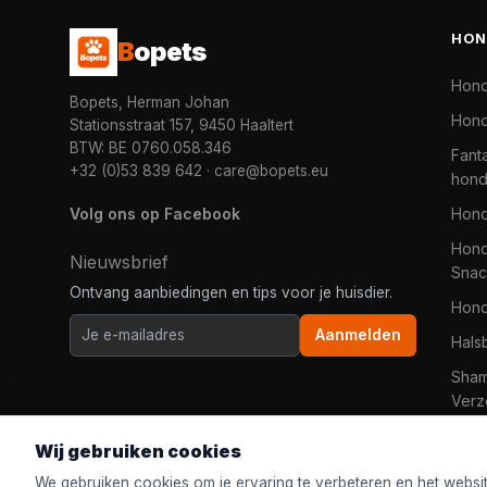
HON
B
opets
Hon
Bopets, Herman Johan
Hond
Stationsstraat 157, 9450 Haaltert
BTW: BE 0760.058.346
Fanta
+32 (0)53 839 642
·
care@bopets.eu
hon
Volg ons op Facebook
Hon
Hond
Nieuwsbrief
Snac
Ontvang aanbiedingen en tips voor je huisdier.
Hon
Aanmelden
Hals
Sha
Verz
Wij gebruiken cookies
We gebruiken cookies om je ervaring te verbeteren en het websi