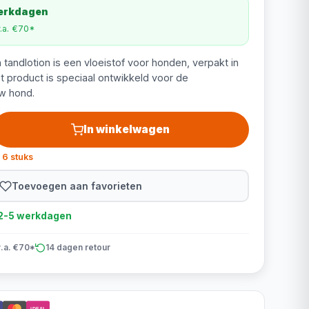
werkdagen
v.a. €70*
andlotion is een vloeistof voor honden, verpakt in
et product is speciaal ontwikkeld voor de
w hond.
In winkelwagen
 6 stuks
Toevoegen aan favorieten
d 2-5 werkdagen
v.a. €70*
14 dagen retour
iDEAL