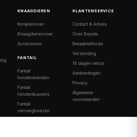
KNAAGDIEREN
KLANTENSERVICE
Konijnenvoer
Contact & Advies
Knaagdierenvoer
Over Bopets
Accessoires
Betaalmethode
Verzending
FANTAIL
ting
14 dagen retour
Fantail
Aanbiedingen
hondenmanden
Privacy
Fantail
Algemene
hondenkussens
voorwaarden
Fantail
vervanghoezen
Cat Climb Fantail