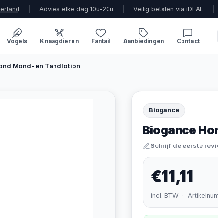
derland
|
Advies elke dag 10u-20u
|
Veilig betalen via iDEAL
|
Vogels
Knaagdieren
Fantail
Aanbiedingen
Contact
ond Mond- en Tandlotion
Biogance
Biogance Hon
Schrijf de eerste rev
€11,11
incl. BTW · Artikelnu