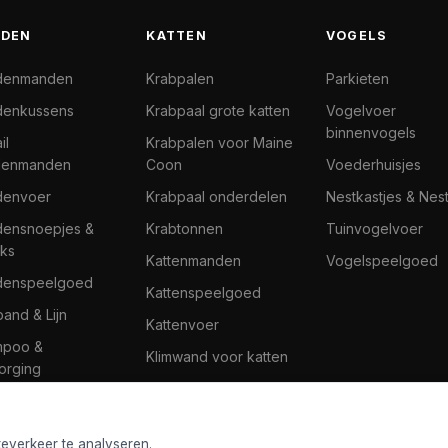
DEN
KATTEN
VOGELS
denmanden
Krabpalen
Parkieten
enkussens
Krabpaal grote katten
Vogelvoer
binnenvogels
il
Krabpalen voor Maine
denmanden
Coon
Voederhuisjes
denvoer
Krabpaal onderdelen
Nestkastjes & Nes
ensnoepjes &
Krabtonnen
Tuinvogelvoer
ks
Kattenmanden
Vogelspeelgoed
denspeelgoed
Kattenspeelgoed
band & Lijn
Kattenvoer
mpoo &
Klimwand voor katten
orging
teverkeer te analyseren.