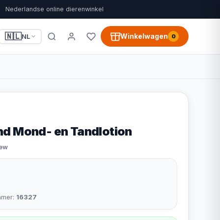
Nederlandse online dierenwinkel
🇳🇱
Winkelwagen
NL
0
d Mond- en Tandlotion
iew
mmer:
16327