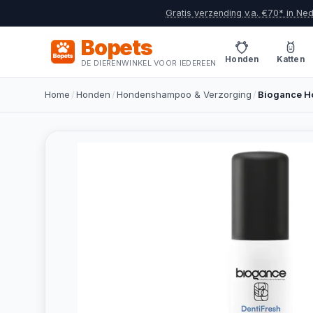
Gratis verzending v.a. €70* in Ne
Bopets
Honden
Katten
DE DIERENWINKEL VOOR IEDEREEN
Home
/
Honden
/
Hondenshampoo & Verzorging
/
Biogance H