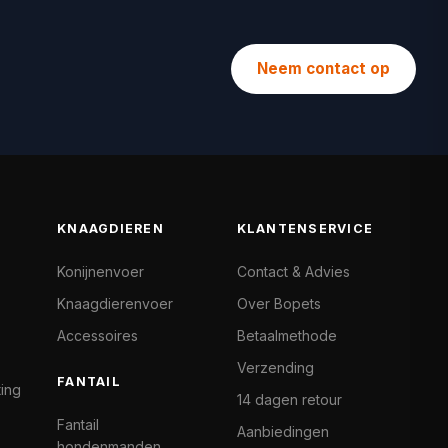
Neem contact op
KNAAGDIEREN
KLANTENSERVICE
Konijnenvoer
Contact & Advies
Knaagdierenvoer
Over Bopets
Accessoires
Betaalmethode
Verzending
FANTAIL
ting
14 dagen retour
Fantail
Aanbiedingen
hondenmanden