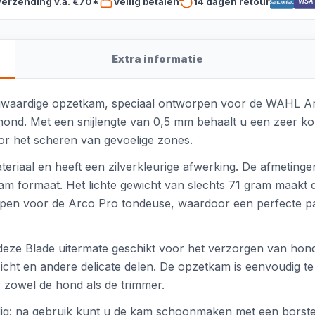
verzending v.a. €70*
Veilig betalen
14 dagen retour
VISA
Bancontact
Extra informatie
aardige opzetkam, speciaal ontworpen voor de WAHL Arco 
nd. Met een snijlengte van 0,5 mm behaalt u een zeer kort
or het scheren van gevoelige zones.
eriaal en heeft een zilverkleurige afwerking. De afmetinge
 formaat. Het lichte gewicht van slechts 71 gram maakt de 
worpen voor de Arco Pro tondeuse, waardoor een perfecte p
s deze Blade uitermate geschikt voor het verzorgen van hond
cht en andere delicate delen. De opzetkam is eenvoudig te 
 zowel de hond als de trimmer.
g: na gebruik kunt u de kam schoonmaken met een borstel