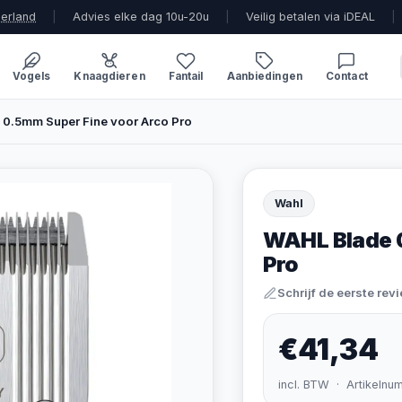
derland
|
Advies elke dag 10u-20u
|
Veilig betalen via iDEAL
|
Vogels
Knaagdieren
Fantail
Aanbiedingen
Contact
0.5mm Super Fine voor Arco Pro
Wahl
WAHL Blade 
Pro
Schrijf de eerste rev
€41,34
incl. BTW · Artikelnu