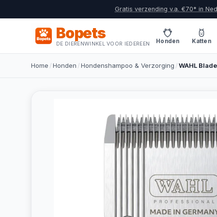
Gratis verzending v.a. €70* in Ne
Bopets
Honden
Katten
DE DIERENWINKEL VOOR IEDEREEN
Home
/
Honden
/
Hondenshampoo & Verzorging
/
WAHL Blade 