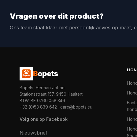
Vragen over dit product?
Ons team staat klaar met persoonlijk advies op maat, e
HON
B
opets
Hon
Bopets, Herman Johan
Hond
Stationsstraat 157, 9450 Haaltert
BTW: BE 0760.058.346
Fanta
+32 (0)53 839 642
·
care@bopets.eu
hon
Volg ons op Facebook
Hon
Hond
Nieuwsbrief
Snac