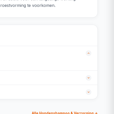
m roestvorming te voorkomen.
Alle Hondenshampoo & Verzorging →