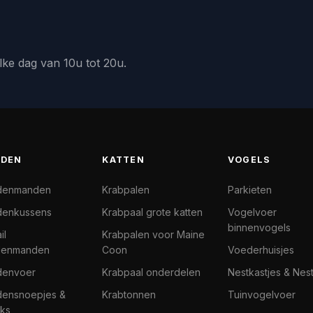
lke dag van 10u tot 20u.
DEN
KATTEN
VOGELS
denmanden
Krabpalen
Parkieten
enkussens
Krabpaal grote katten
Vogelvoer
binnenvogels
il
Krabpalen voor Maine
denmanden
Coon
Voederhuisjes
denvoer
Krabpaal onderdelen
Nestkastjes & Nes
ensnoepjes &
Krabtonnen
Tuinvogelvoer
ks