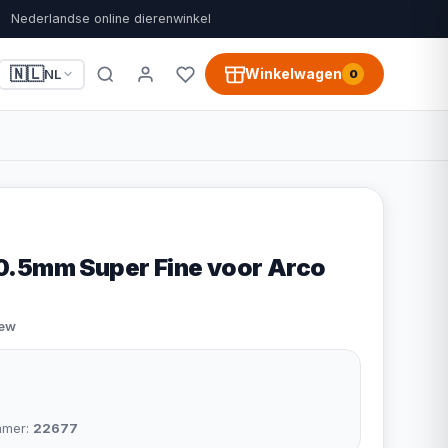
Nederlandse online dierenwinkel
🇳🇱
Winkelwagen
NL
0
0.5mm Super Fine voor Arco
iew
mmer:
22677