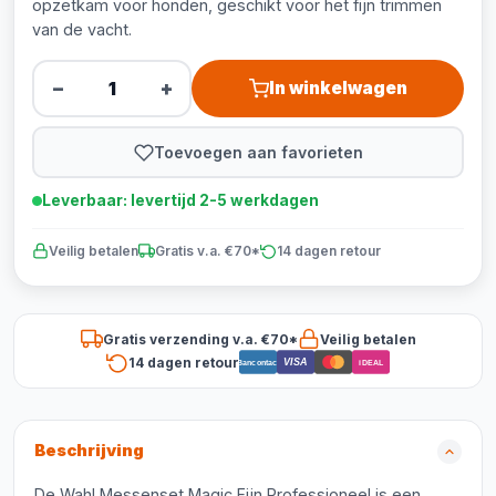
opzetkam voor honden, geschikt voor het fijn trimmen
van de vacht.
−
+
In winkelwagen
Toevoegen aan favorieten
Leverbaar: levertijd 2-5 werkdagen
Veilig betalen
Gratis v.a. €70*
14 dagen retour
Gratis verzending v.a. €70*
Veilig betalen
14 dagen retour
VISA
Bancontact
iDEAL
Beschrijving
De Wahl Messenset Magic Fijn Professioneel is een