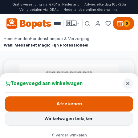
Gratis verzending v.a. €70* in Nederland
Advies elke dag 10u-20u
Veilig betalen via iDEAL
Nederlandse online dierenwinkel
Bopets
🇳🇱
0
Home
Honden
Hondenshampoo & Verzorging
Wahl Messenset Magic Fijn Professioneel
Toegevoegd aan winkelwagen
Afrekenen
Winkelwagen bekijken
Verder winkelen