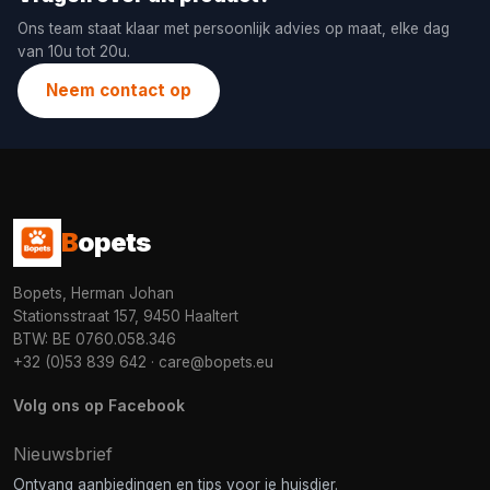
Ons team staat klaar met persoonlijk advies op maat, elke dag
van 10u tot 20u.
Neem contact op
B
opets
Bopets, Herman Johan
Stationsstraat 157, 9450 Haaltert
BTW: BE 0760.058.346
+32 (0)53 839 642
·
care@bopets.eu
Volg ons op Facebook
Nieuwsbrief
Ontvang aanbiedingen en tips voor je huisdier.