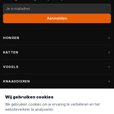
Aanmelden
HONDEN
Hondenmanden
KATTEN
Hondenkussens
Krabpalen
VOGELS
Fantail hondenmanden
Krabpaal grote katten
Hondenvoer
Parkieten
KNAAGDIEREN
Krabpalen voor Maine Coon
Hondensnoepjes & Snacks
Vogelvoer binnenvogels
Krabpaal onderdelen
Konijnenvoer
Wij gebruiken cookies
Hondenspeelgoed
Voederhuisjes
FANTAIL
Krabtonnen
Knaagdierenvoer
We gebruiken cookies om je ervaring te verbeteren en het
Halsband & Lijn
Nestkastjes & Nesting
websiteverkeer te analyseren.
Kattenmanden
Accessoires
Fantail hondenmanden