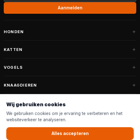
Aanmelden
HONDEN
Hondenmanden
KATTEN
Hondenkussens
Krabpalen
VOGELS
Fantail hondenmanden
Krabpaal grote katten
Hondenvoer
Parkieten
KNAAGDIEREN
Krabpalen voor Maine Coon
Hondensnoepjes & Snacks
Vogelvoer binnenvogels
Krabpaal onderdelen
Konijnenvoer
Wij gebruiken cookies
Hondenspeelgoed
Voederhuisjes
FANTAIL
Krabtonnen
Knaagdierenvoer
We gebruiken cookies om je ervaring te verbeteren en het
Halsband & Lijn
Nestkastjes & Nesting
websiteverkeer te analyseren.
Kattenmanden
Accessoires
Fantail hondenmanden
KLANTENSERVICE
Shampoo & Verzorging
Tuinvogelvoer
Kattenspeelgoed
Alles accepteren
Fantail hondenkussens
Vogelspeelgoed