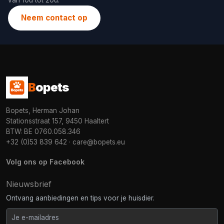
van 10u tot 20u.
Neem contact op
B
opets
Bopets, Herman Johan
Stationsstraat 157, 9450 Haaltert
BTW: BE 0760.058.346
+32 (0)53 839 642
·
care@bopets.eu
Volg ons op Facebook
Nieuwsbrief
Ontvang aanbiedingen en tips voor je huisdier.