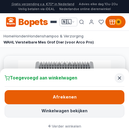
Gratis verzending v.a. €70* in Nederland
Advies elke dag 10u-20u
Veilig betalen via iDEAL
Nederlandse online dierenwinkel
Bopets
🇳🇱
0
Home
Honden
Hondenshampoo & Verzorging
WAHL Verstelbare Mes Grof Dier (voor Arco Pro)
Toegevoegd aan winkelwagen
Afrekenen
Winkelwagen bekijken
Verder winkelen