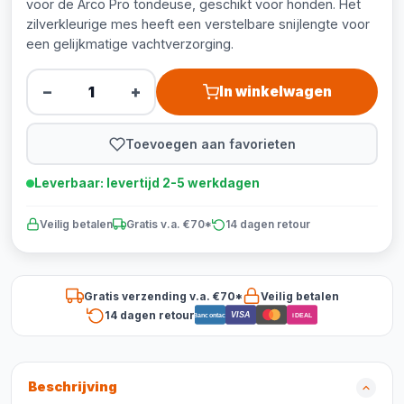
voor de Arco Pro tondeuse, geschikt voor honden. Het
zilverkleurige mes heeft een verstelbare snijlengte voor
een gelijkmatige vachtverzorging.
−
+
In winkelwagen
Toevoegen aan favorieten
Leverbaar: levertijd 2-5 werkdagen
Veilig betalen
Gratis v.a. €70*
14 dagen retour
Gratis verzending v.a. €70*
Veilig betalen
14 dagen retour
VISA
Bancontact
iDEAL
Beschrijving